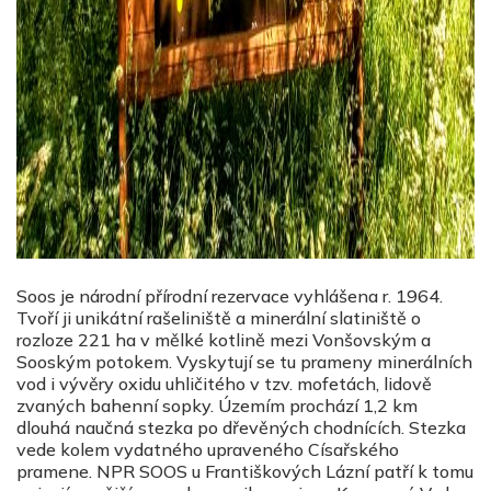
Soos je národní přírodní rezervace vyhlášena r. 1964.
Tvoří ji unikátní rašeliniště a minerální slatiniště o
rozloze 221 ha v mělké kotlině mezi Vonšovským a
Sooským potokem. Vyskytují se tu prameny minerálních
vod i vývěry oxidu uhličitého v tzv. mofetách, lidově
zvaných bahenní sopky. Územím prochází 1,2 km
dlouhá naučná stezka po dřevěných chodnících. Stezka
vede kolem vydatného upraveného Císařského
pramene. NPR
SOOS
u
Františkových Lázní
patří k tomu