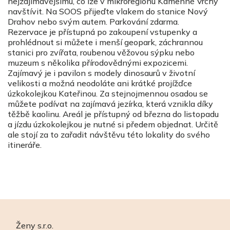
nejzajímavějšímu, co lze v mikroregionu Kamenné Vrchy
navštívit. Na SOOS přijeďte vlakem do stanice Nový
Drahov nebo svým autem. Parkování zdarma.
Rezervace je přístupná po zakoupení vstupenky a
prohlédnout si můžete i menší geopark, záchrannou
stanici pro zvířata, roubenou věžovou sýpku nebo
muzeum s několika přírodovědnými expozicemi.
Zajímavý je i pavilon s modely dinosaurů v životní
velikosti a možná neodoláte ani krátké projížďce
úzkokolejkou Kateřinou. Za stejnojmennou osadou se
můžete podívat na zajímavá jezírka, která vznikla díky
těžbě kaolinu. Areál je přístupný od března do listopadu
a jízdu úzkokolejkou je nutné si předem objednat. Určitě
ale stojí za to zařadit návštěvu této lokality do svého
itineráře.
Ženy s.r.o.