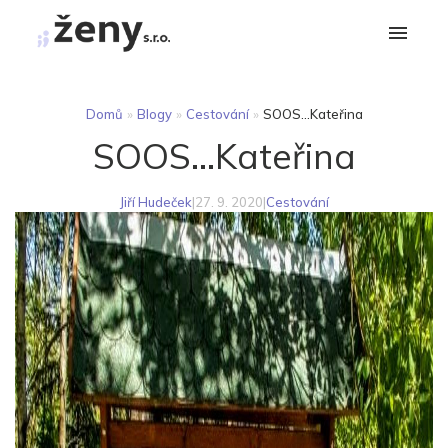
Domů
»
Blogy
»
Cestování
»
SOOS...Kateřina
SOOS...Kateřina
Jiří Hudeček
|
27. 9. 2020
|
Cestování