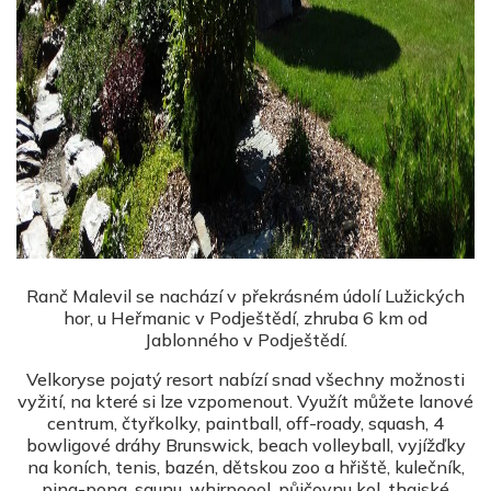
Ranč Malevil se nachází v překrásném údolí Lužických
hor, u Heřmanic v Podještědí, zhruba 6 km od
Jablonného v Podještědí.
Velkoryse pojatý resort nabízí snad všechny možnosti
vyžití, na které si lze vzpomenout. Využít můžete lanové
centrum, čtyřkolky, paintball, off-roady, squash, 4
bowligové dráhy Brunswick, beach volleyball, vyjížďky
na koních, tenis, bazén, dětskou zoo a hřiště, kulečník,
ping-pong, saunu, whirpoool, půjčovnu kol, thajské