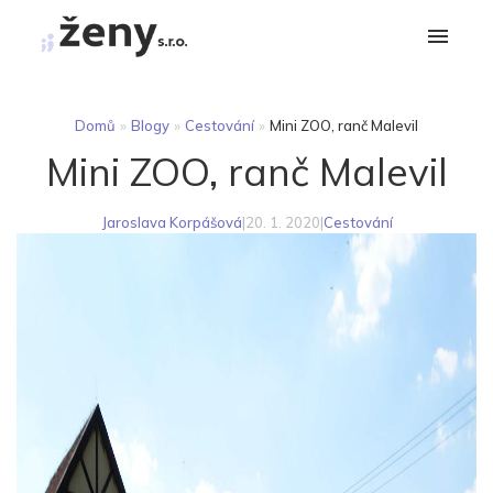
Domů
»
Blogy
»
Cestování
»
Mini ZOO, ranč Malevil
Mini ZOO, ranč Malevil
Jaroslava Korpášová
|
20. 1. 2020
|
Cestování