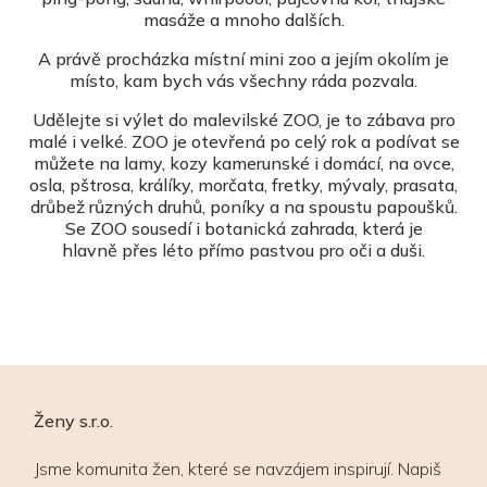
masáže a mnoho dalších.
A právě procházka místní mini zoo a jejím okolím je
místo, kam bych vás všechny ráda pozvala.
Udělejte si výlet do malevilské ZOO, je to zábava pro
malé i velké. ZOO je otevřená po celý rok a podívat se
můžete na lamy, kozy kamerunské i domácí, na ovce,
osla, pštrosa, králíky, morčata, fretky, mývaly, prasata,
drůbež různých druhů, poníky a na spoustu papoušků.
Se ZOO sousedí i botanická zahrada, která je
hlavně přes léto přímo pastvou pro oči a duši.
Ženy s.r.o.
Jsme komunita žen, které se navzájem inspirují. Napiš