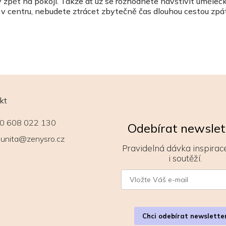
 zpět na pokoji. Takže ať už se rozhodnete navštívit umělec
 v centru, nebudete ztrácet zbytečně čas dlouhou cestou zpá
kt
0 608 022 130
Odebírat newslet
unita@zenysro.cz
Pravidelná dávka inspirace
i soutěží.
Chci odebírat newslette