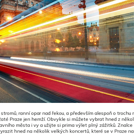
stromů, ranní opar nad řekou, a především alespoň o trochu
ěžaté Praze jen hemží. Obvykle si můžete vybrat hned z někol
avního města i vy a užijte si prima výlet plný zážitků. Znalc
vyrazit hned na několik velkých koncertů, které se v Praze n