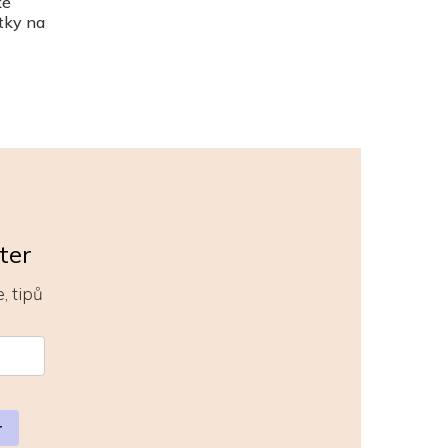
ké
tky na
ter
, tipů
r