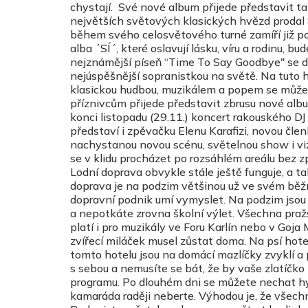
chystají. Své nové album přijede představit ta
největších světových klasických hvězd prodal 8
během svého celosvětového turné zamíří již po
alba ´SÍ´, které oslavují lásku, víru a rodinu, 
nejznámější píseň “Time To Say Goodbye" se do
nejúspěšnější sopranistkou na světě. Na tuto 
klasickou hudbou, muzikálem a popem se můžet
příznivcům přijede představit zbrusu nové al
konci listopadu (29.11.) koncert rakouského D
představí i zpěvačku Elenu Karafizi, novou čl
nachystanou novou scénu, světelnou show i vi
se v klidu procházet po rozsáhlém areálu bez z
Lodní doprava obvykle stále ještě funguje, a t
doprava je na podzim většinou už ve svém běžn
dopravní podnik umí vymyslet. Na podzim jsou 
a nepotkáte zrovna školní výlet. Všechna pražs
platí i pro muzikály ve Foru Karlín nebo v Goja
zvířecí miláček musel zůstat doma. Na psí hote
tomto hotelu jsou na domácí mazlíčky zvyklí a p
s sebou a nemusíte se bát, že by vaše zlatíčko
programu. Po dlouhém dni se můžete nechat hý
kamaráda raději neberte. Výhodou je, že všec