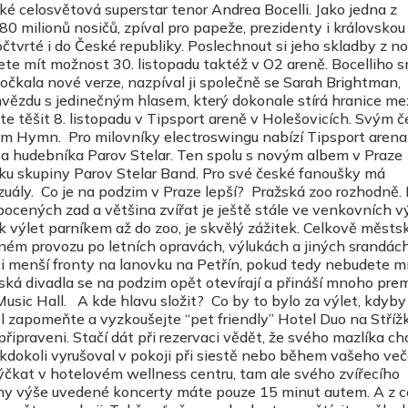
ké celosvětová superstar tenor Andrea Bocelli. Jako jedna z
0 milionů nosičů, zpíval pro papeže, prezidenty i královskou 
čtvrté i do České republiky. Poslechnout si jeho skladby z n
budete mít možnost 30. listopadu taktéž v O2 areně. Bocelliho 
čkala nové verze, nazpíval ji společně se Sarah Brightman,
hvězdu s jedinečným hlasem, který dokonale stírá hranice me
e těšit 8. listopadu v Tipsport areně v Holešovicích. Svým 
bum Hymn. Pro milovníky electroswingu nabízí Tipsport arena
J a hudebníka Parov Stelar. Ten spolu s novým albem v Praze
enku skupiny Parov Stelar Band. Pro své české fanoušky má
zuály. Co je na podzim v Praze lepší? Pražská zoo rozhodně
pocených zad a většina zvířat je ještě stále ve venkovních v
ak výlet parníkem až do zoo, je skvělý zážitek. Celkově městs
ém provozu po letních opravách, výlukách a jiných srandách
i menší fronty na lanovku na Petřín, pokud tedy nebudete m
ká divadla se na podzim opět otevírají a přináší mnoho prem
 Music Hall. A kde hlavu složit? Co by to bylo za výlet, kdyby
l zapomeňte a vyzkoušejte “pet friendly” Hotel Duo na Stříž
řipraveni. Stačí dát při rezervaci vědět, že svého mazlíka ch
 kdokoli vyrušoval v pokoji při siestě nebo během vašeho ve
čkat v hotelovém wellness centru, tam ale svého zvířecího
hny výše uvedené koncerty máte pouze 15 minut autem. A z c