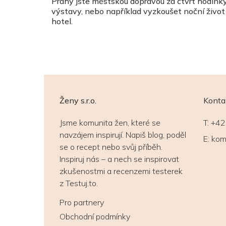
Prahy jste městskou dopravou za čtvrt hodinky
výstavy, nebo například vyzkoušet noční život
hotel.
Ženy s.r.o.
Konta
Jsme komunita žen, které se
T:
+42
navzájem inspirují. Napiš blog, poděl
E:
kom
se o recept nebo svůj příběh.
Inspiruj nás – a nech se inspirovat
zkušenostmi a recenzemi testerek
z Testuj.to.
Pro partnery
Obchodní podmínky