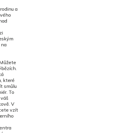
rodinu a
ového
snad
zi
českým
 na
. Můžete
ýbězích.
ká
, které
ít smůlu
iér. To
 váš
kově. V
cete vzít
černího
entra