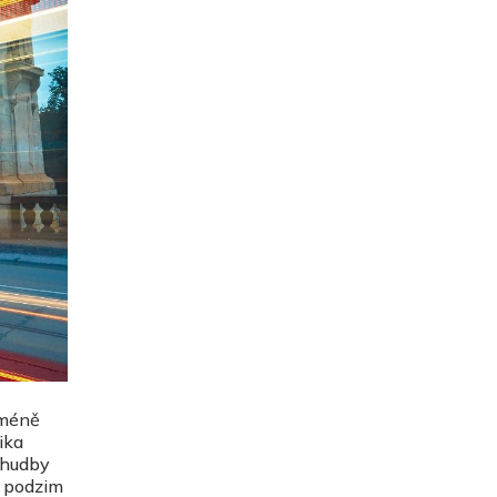
 méně
ika
e hudby
a podzim