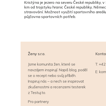
Kristýna
je
jezero
na severu České republiky, v
km od trojstyku hranic České republiky, Něme
stravování. Možnost využití sportovního areálu
půjčovna sportovních potřeb.
Ženy s.r.o.
Konta
Jsme komunita žen, které se
T:
+42
navzájem inspirují. Napiš blog, poděl
E:
kom
se o recept nebo svůj příběh.
Inspiruj nás – a nech se inspirovat
zkušenostmi a recenzemi testerek
z Testuj.to.
Pro partnery