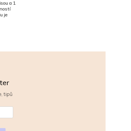
isou a 1
ností
u je
ter
, tipů