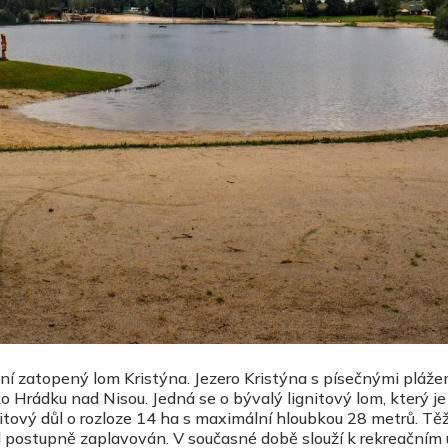
yní zatopený lom Kristýna.
Jezero Kristýna
s písečnými pláže
 Hrádku nad Nisou. Jedná se o bývalý lignitový lom, který je
tový důl o rozloze 14 ha s maximální hloubkou 28 metrů. Tě
ůl postupně zaplavován. V současné době slouží k rekreačním