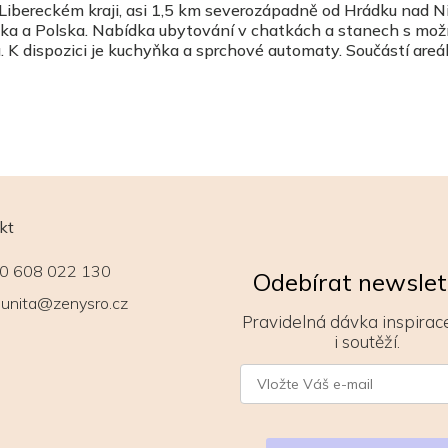
 Libereckém kraji, asi 1,5 km severozápadně od Hrádku nad N
cka a Polska. Nabídka ubytování v chatkách a stanech s mož
. K dispozici je kuchyňka a sprchové automaty. Součástí areál
kt
0 608 022 130
Odebírat newslet
unita@zenysro.cz
Pravidelná dávka inspirace
i soutěží.