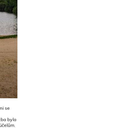
mi se
žba byla
 účelům.