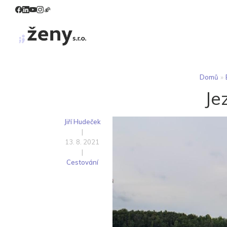
Domů
»
Je
Jiří Hudeček
|
13. 8. 2021
|
Cestování