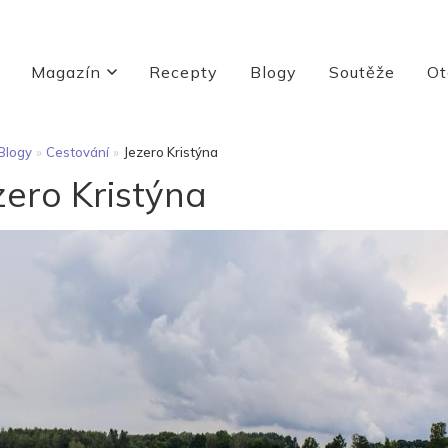
Magazín
Recepty
Blogy
Soutěže
Ot
Blogy
»
Cestování
»
Jezero Kristýna
zero Kristýna