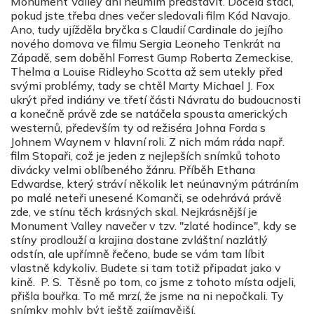
Monument Valley ani neumím představit. Docela stačí,
pokud jste třeba dnes večer sledovali film Kód Navajo.
Ano, tudy ujížděla bryčka s Claudií Cardinale do jejího
nového domova ve filmu Sergia Leoneho Tenkrát na
Západě, sem doběhl Forrest Gump Roberta Zemeckise,
Thelma a Louise Ridleyho Scotta až sem utekly před
svými problémy, tady se chtěl Marty Michael J. Fox
ukrýt před indiány ve třetí části Návratu do budoucnosti
a konečně právě zde se natáčela spousta amerických
westernů, především ty od režiséra Johna Forda s
Johnem Waynem v hlavní roli. Z nich mám ráda např.
film Stopaři, což je jeden z nejlepších snímků tohoto
divácky velmi oblíbeného žánru. Příběh Ethana
Edwardse, který stráví několik let neúnavným pátráním
po malé neteři unesené Komanči, se odehrává právě
zde, ve stínu těch krásných skal. Nejkrásnější je
Monument Valley navečer v tzv. "zlaté hodince", kdy se
stíny prodlouží a krajina dostane zvláštní nazlátlý
odstín, ale upřímně řečeno, bude se vám tam líbit
vlastně kdykoliv. Budete si tam totiž připadat jako v
kině. P. S. Těsně po tom, co jsme z tohoto místa odjeli,
přišla bouřka. To mě mrzí, že jsme na ni nepočkali. Ty
snímky mohly být ještě zajímavější.