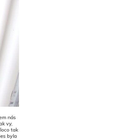
lem nás
ak vy,
loco tak
des byla