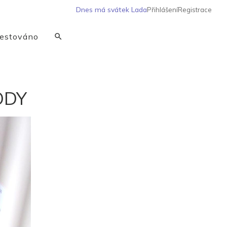
Dnes má svátek
Lada
Přihlášení
Registrace
estováno
ODY