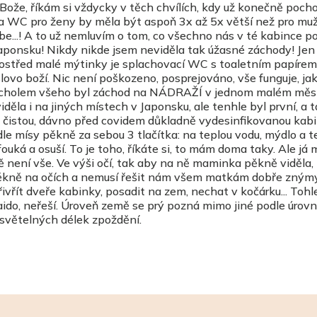
ože, říkám si vždycky v těch chvílích, kdy už konečně poch
cha WC pro ženy by měla být aspoň 3x až 5x větší než pro muž
be...! A to už nemluvím o tom, co všechno nás v té kabince 
Japonsku! Nikdy nikde jsem neviděla tak úžasné záchody! Jen 
rostřed malé mýtinky je splachovací WC s toaletním papírem
ovo boží. Nic není poškozeno, posprejováno, vše funguje, ja
! Vrcholem všeho byl záchod na NÁDRAŽÍ v jednom malém měs
la i na jiných místech v Japonsku, ale tenhle byl první, a 
 čistou, dávno před covidem důkladně vydesinfikovanou kabi
mísy pěkně za sebou 3 tlačítka: na teplou vodu, mýdlo a t
á a osuší. To je toho, říkáte si, to mám doma taky. Ale já 
 není vše. Ve výši očí, tak aby na ně maminka pěkně viděla,
ěkně na očích a nemusí řešit nám všem matkám dobře zným
řít dveře kabinky, posadit na zem, nechat v kočárku... Tohl
ido, neřeší. Úroveň země se prý pozná mimo jiné podle úrov
světelných délek zpoždění.