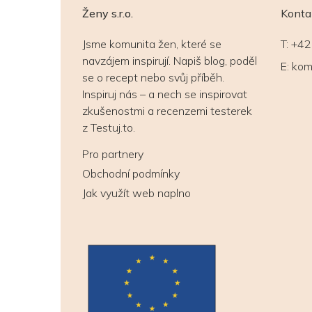
Ženy s.r.o.
Konta
Jsme komunita žen, které se
T:
+42
navzájem inspirují. Napiš blog, poděl
E:
kom
se o recept nebo svůj příběh.
Inspiruj nás – a nech se inspirovat
zkušenostmi a recenzemi testerek
z Testuj.to.
Pro partnery
Obchodní podmínky
Jak využít web naplno