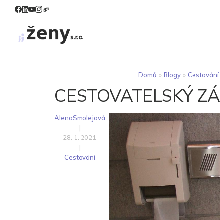
Domů
»
Blogy
»
Cestování
CESTOVATELSKÝ ZÁ
AlenaSmolejová
|
28. 1. 2021
|
Cestování