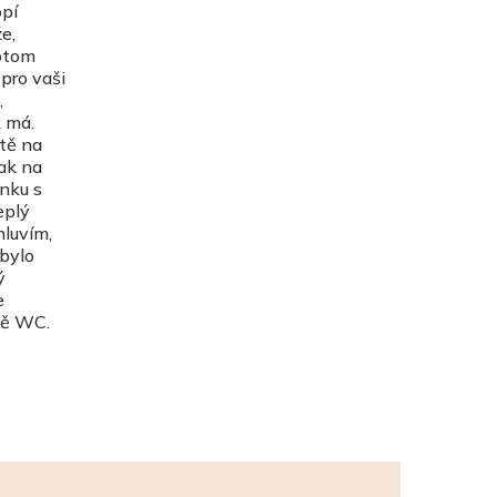
opí
e,
potom
pro vaši
,
k má.
tě na
tak na
nku s
eplý
mluvím,
 bylo
ý
e
ně WC.