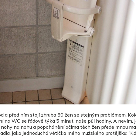
d a před ním stojí zhruba 50 žen se stejným problémem. Ko
í na WC se řádově týká 5 minut, naše půl hodiny. A nevím, j
z nohy na nohu a popohánění očima těch žen přede mnou má
vadla, jako jednoduchá větička mého mužského protějšku: "K