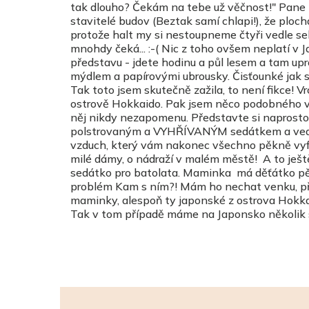
tak dlouho? Čekám na tebe už věčnost!" Pane B
stavitelé budov (Beztak samí chlapi!), že plo
protože halt my si nestoupneme čtyři vedle se
mnohdy čeká... :-( Nic z toho ovšem neplatí v 
představu - jdete hodinu a půl lesem a tam up
mýdlem a papírovými ubrousky. Čisťounké jak sl
Tak toto jsem skutečně zažila, to není fikce
ostrově Hokkaido. Pak jsem něco podobného vidě
něj nikdy nezapomenu. Představte si naprosto
polstrovaným a VYHŘÍVANÝM sedátkem a vedle 
vzduch, který vám nakonec všechno pěkně vyfouk
milé dámy, o nádraží v malém městě! A to ještě
sedátko pro batolata. Maminka má děťátko p
problém Kam s ním?! Mám ho nechat venku, přiv
maminky, alespoň ty japonské z ostrova Hokka
Tak v tom případě máme na Japonsko několik 