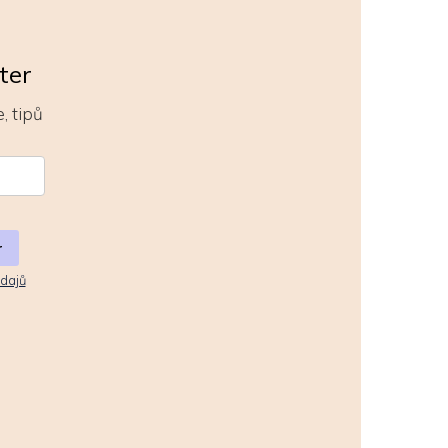
ter
, tipů
r
dajů