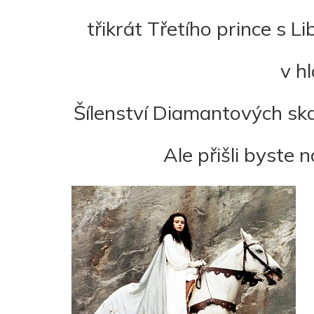
třikrát Třetího prince s 
v hl
Šílenství Diamantových ska
Ale přišli byste n