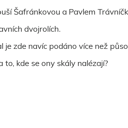
Libuší Šafránkovou a Pavlem Trávní
avních dvojrolích.
l je zde navíc podáno více než půso
a to, kde se ony skály nalézají?