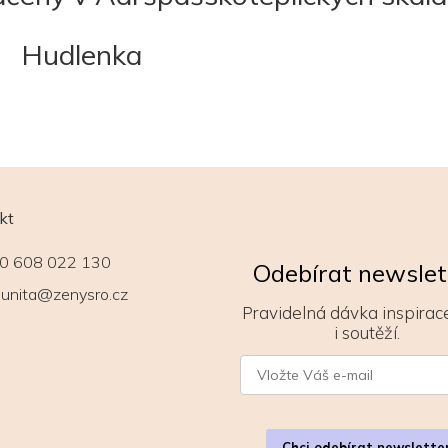
Hudlenka
kt
0 608 022 130
Odebírat newslet
unita@zenysro.cz
Pravidelná dávka inspirace
i soutěží.
Chci odebírat newslette