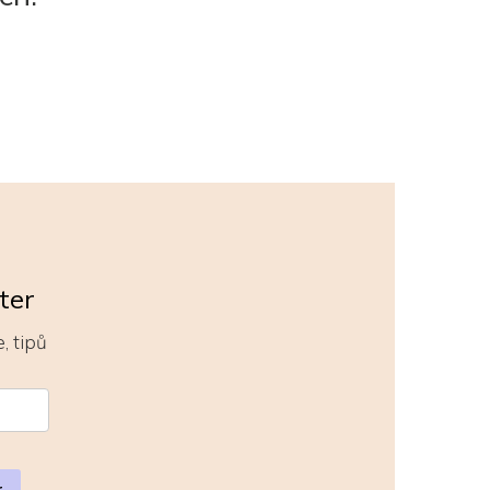
ter
, tipů
r