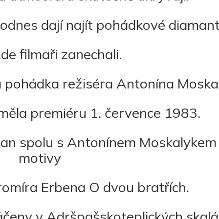
odnes dají najít pohádkové diamant
de filmaři zanechali.
ová pohádka režiséra Antonína Moska
 měla premiéru 1. července 1983.
man spolu s Antonínem Moskalykem
motivy
romíra Erbena O dvou bratřích.
táčeny v Adršpašskoteplických skalá