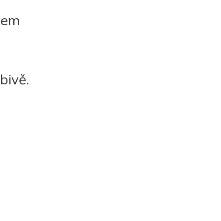
čkem
bivě.