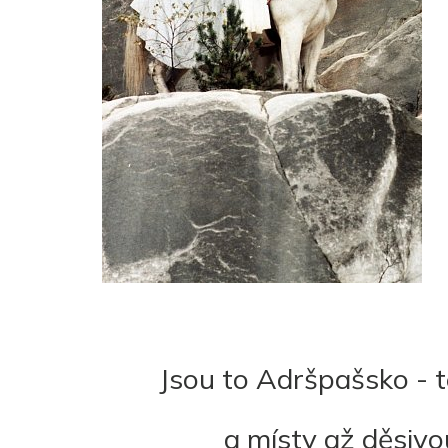
Jsou to Adršpašsko - t
a místy až děsivo