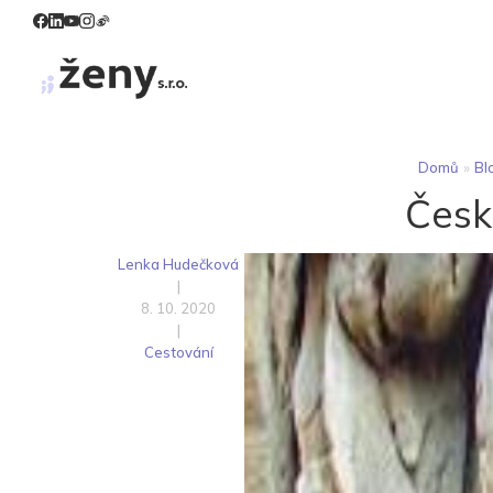
Domů
»
Bl
Česk
Lenka Hudečková
|
8. 10. 2020
|
Cestování