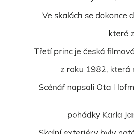
Ve skalách se dokonce d
které z
Třetí princ je česká film
z roku 1982, která
Scénář napsali Ota Hof
pohádky Karla Ja
Skalní exteriéry byly na