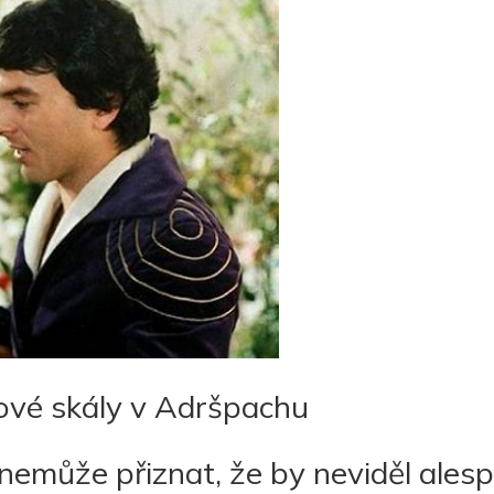
vé skály v Adršpachu
nemůže přiznat, že by neviděl ales