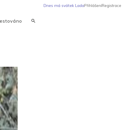
Dnes má svátek
Lada
Přihlášení
Registrace
estováno