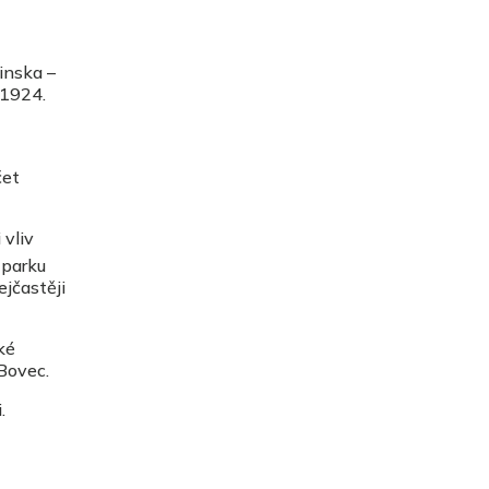
inska –
 1924.
čet
 vliv
 parku
jčastěji
ké
Bovec.
.