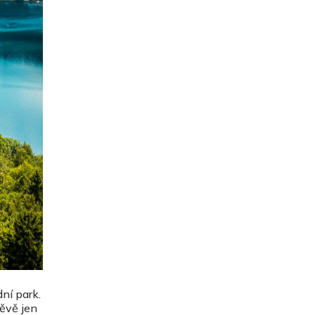
ní park.
těvě jen