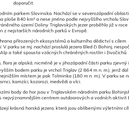
doporučit.
rodním parkem Slovinska. Nachází se v severozápadní oblasti
 na ploše 840 km² a nese jméno podle nejvyššího vrcholu Slov
ráněného území Doliny Triglavských jezer proběhlo již v roce
n z nejstarších národních parků v Evropě.
chrana přírozených ekosystémů a kulturního dědictví s cílem
 V parku se mj. nachází proslulá jezera Bled či Bohinj, nespo
y Alp a také spousta vzácných chráněných rostlin i živočichů.
lora je alpská, nicméně je v jihozápadní části parku zjevný i
yšším bodem parku je vrchol Triglav (2 864 m n. m.), jenž dal
ejnižším místem je pak Tolminka (180 m n. m.). V parku se ne
 srnci, kamzíci, kozorozi, medvědi a vlci.
zími body do hor jsou v Triglavském národním parku Bohinjs
či s nejvýznamnějším centrem outdoorových a vodních aktivit 
jí krásná horská jezera, která jsou oblíbenými výletními cíli