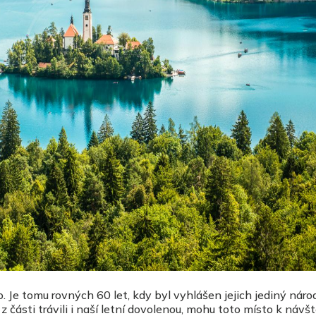
e tomu rovných 60 let, kdy byl vyhlášen jejich jediný národ
 části trávili i naší letní dovolenou, mohu toto místo k návš