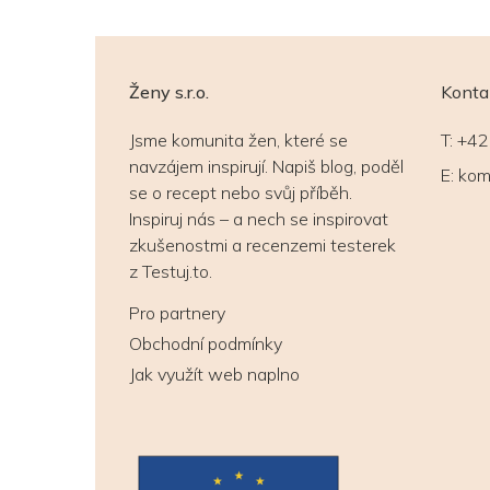
Ženy s.r.o.
Konta
Jsme komunita žen, které se
T:
+42
navzájem inspirují. Napiš blog, poděl
E:
kom
se o recept nebo svůj příběh.
Inspiruj nás – a nech se inspirovat
zkušenostmi a recenzemi testerek
z Testuj.to.
Pro partnery
Obchodní podmínky
Jak využít web naplno