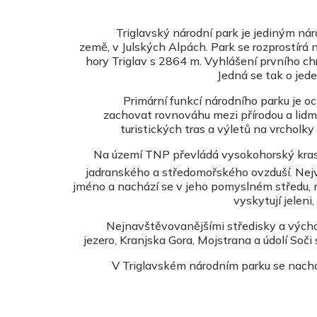
Triglavský národní park je jediným ná
země, v Julských Alpách. Park se rozprostírá
hory Triglav s 2864 m. Vyhlášení prvního ch
Jedná se tak o jede
Primární funkcí národního parku je o
zachovat rovnováhu mezi přírodou a lidmi.
turistických tras a výletů na vrcholk
Na území TNP převládá vysokohorský kras, f
jadranského a středomořského ovzduší.
Nejv
jméno a nachází se v jeho pomyslném středu, n
vyskytují jeleni,
Nejnavštěvovanějšími středisky a výcho
jezero, Kranjska Gora, Mojstrana a údolí So
V Triglavském národním parku se nacháze