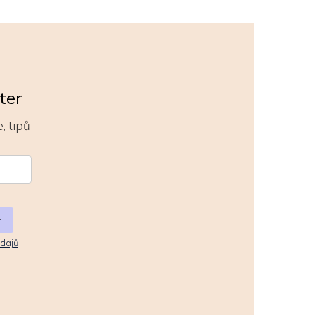
ter
, tipů
r
dajů