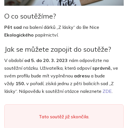
O co soutěžíme?
Pět sad
na balení dárků „Z lásky“ do Be Nice
Ekologického
papírnictví.
Jak se můžete zapojit do soutěže?
V období
od 5
.
do 20
.
3
. 2023
nám odpovězte na
soutěžní otázku.
Uživatelka, která odpoví
správně,
ve
svém profilu bude mít vyplněnou
adresu
a bude
vždy
150.
v pořadí, získá jednu z pěti balicích sad „Z
lásky“. Nápovědu k soutěžní otázce naleznete
ZDE
.
Tato soutěž již skončila.