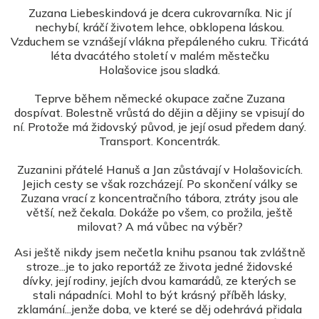
Zuzana Liebeskindová je dcera cukrovarníka. Nic jí
nechybí, kráčí životem lehce, obklopena láskou.
Vzduchem se vznášejí vlákna přepáleného cukru. Třicátá
léta dvacátého století v malém městečku
Holašovice
jsou sladká.
Teprve během německé okupace začne Zuzana
dospívat. Bolestně vrůstá do dějin a dějiny se vpisují do
ní. Protože má židovský původ, je její osud předem daný.
Transport. Koncentrák.
Zuzanini přátelé Hanuš a Jan zůstávají v Holašovicích.
Jejich cesty se však rozcházejí. Po skončení války se
Zuzana vrací z koncentračního tábora, ztráty jsou ale
větší, než čekala. Dokáže po všem, co prožila, ještě
milovat? A má vůbec na výběr?
Asi ještě nikdy jsem nečetla knihu psanou tak zvláštně
stroze...je to jako reportáž ze života jedné židovské
dívky, její rodiny, jejích dvou kamarádů, ze kterých se
stali nápadníci. Mohl to být krásný příběh lásky,
zklamání...jenže doba, ve které se děj odehrává přidala