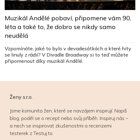
M
Muzikál Andělé pobaví, připomene vám 90.
n
léta a také to, že dobro se nikdy samo
neudělá
J
ž
Vzpomínáte, jaké to bylo v devadesátkách a které hity
u
se linuly z rádií? V Divadle Broadway si to teď můžete
připomenout díky muzikál Andělé.
Ženy s.r.o.
Jsme komunita žen, které se navzájem inspirují. Napiš
blog, poděl se o recept nebo svůj příběh. Inspiruj nás –
a nech se inspirovat zkušenostmi a recenzemi
testerek z Testuj.to.