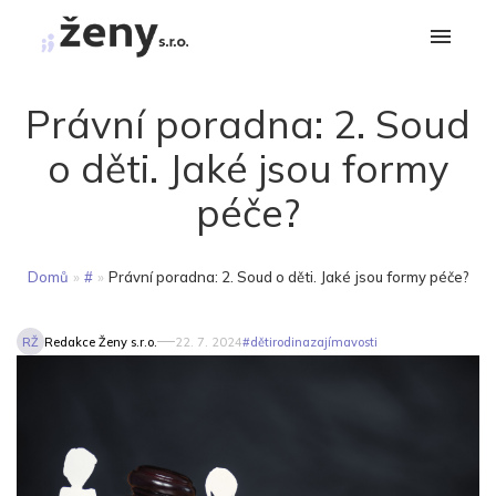
Právní poradna: 2. Soud
o děti. Jaké jsou formy
péče?
Domů
»
#
»
Právní poradna: 2. Soud o děti. Jaké jsou formy péče?
RŽ
Redakce Ženy s.r.o.
22. 7. 2024
#
děti
rodina
zajímavosti