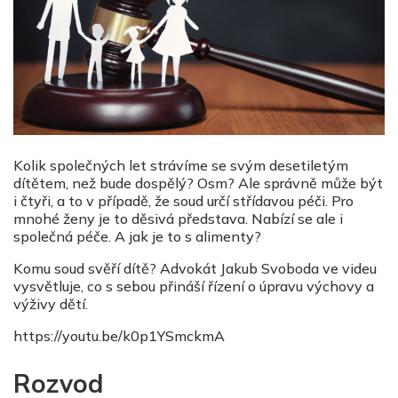
Kolik společných let strávíme se svým desetiletým
dítětem, než bude dospělý? Osm? Ale správně může být
i čtyři, a to v případě, že soud určí střídavou péči. Pro
mnohé ženy je to děsivá představa. Nabízí se ale i
společná péče. A jak je to s alimenty?
Komu soud svěří dítě? Advokát Jakub Svoboda ve videu
vysvětluje, co s sebou přináší řízení o úpravu výchovy a
výživy dětí.
https://youtu.be/k0p1YSmckmA
Rozvod