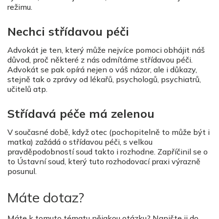
režimu.
Nechci střídavou péči
Advokát je ten, který může nejvíce pomoci obhájit náš
důvod, proč některé z nás odmítáme střídavou péči.
Advokát se pak opírá nejen o váš názor, ale i důkazy,
stejně tak o zprávy od lékařů, psychologů, psychiatrů,
učitelů atp.
Střídavá péče má zelenou
V současné době, když otec (pochopitelně to může být i
matka) zažádá o střídavou péči, s velkou
pravděpodobností soud takto i rozhodne. Zapříčinil se o
to Ústavní soud, který tuto rozhodovací praxi výrazně
posunul.
Máte dotaz?
Máte k tomuto tématu nějakou otázku? Napište ji do