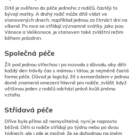
Dítě je svěřeno do péče jednoho z rodičů, častěji to
bývají matky. A druhý rodič může dítě vídat ve
stanovených dnech, například jednou za čtrnáct dní na
víkend. Po roce se střídají významné svátky, jako jsou
Vánoce a Velikonoce, je stanoven také zvláštní režim
během prázdnin.
Společná péče
Žít pod jednou střechou i po rozvodu z důvodu, aby děti
každý den trávily čas s mámou i tátou, je nejméně častá
forma péče. Důvod je logický, žít s exmanželem v jednou
domě znamená omezení hlavně pro rodiče, zvlášť, když
většinou jeden z rodičů odchází právě kvůli jinému
vztahu.
Střídavá péče
Dříve byla přímo až nemyslitelná, nyní je naprosto
běžná. Děti si rodiče střídají po týdnu nebo po dvou
týdnech, ale i zde je možné, že se dohodnou na jiném