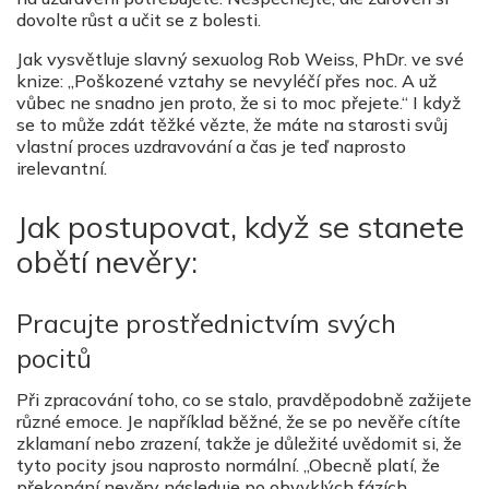
dovolte růst a učit se z bolesti.
Jak vysvětluje slavný sexuolog Rob Weiss, PhDr. ve své
knize: „Poškozené vztahy se nevyléčí přes noc. A už
vůbec ne snadno jen proto, že si to moc přejete.“ I když
se to může zdát těžké vězte, že máte na starosti svůj
vlastní proces uzdravování a čas je teď naprosto
irelevantní.
Jak postupovat, když se stanete
obětí nevěry:
Pracujte prostřednictvím svých
pocitů
Při zpracování toho, co se stalo, pravděpodobně zažijete
různé emoce. Je například běžné, že se po nevěře cítíte
zklamaní nebo zrazení, takže je důležité uvědomit si, že
tyto pocity jsou naprosto normální. „Obecně platí, že
překonání nevěry následuje po obvyklých fázích