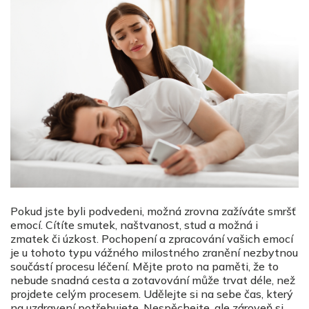
Pokud jste byli podvedeni, možná zrovna zažíváte smršť
emocí. Cítíte smutek, naštvanost, stud a možná i
zmatek či úzkost. Pochopení a zpracování vašich emocí
je u tohoto typu vážného milostného zranění nezbytnou
součástí procesu léčení. Mějte proto na paměti, že to
nebude snadná cesta a zotavování může trvat déle, než
projdete celým procesem. Udělejte si na sebe čas, který
na uzdravení potřebujete. Nespěchejte, ale zároveň si