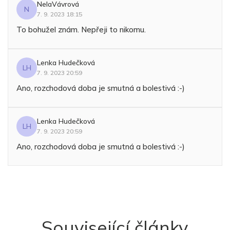
NelaVávrová
N
7. 9. 2023 18:15
To bohužel znám. Nepřeji to nikomu.
Lenka Hudečková
LH
7. 9. 2023 20:59
Ano, rozchodová doba je smutná a bolestivá :-)
Lenka Hudečková
LH
7. 9. 2023 20:59
Ano, rozchodová doba je smutná a bolestivá :-)
Související články