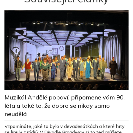
M
Muzikál Andělé pobaví, připomene vám 90.
n
léta a také to, že dobro se nikdy samo
neudělá
J
ž
Vzpomínáte, jaké to bylo v devadesátkách a které hity
u
se linuly z rádií? V Divadle Broadway si to teď můžete