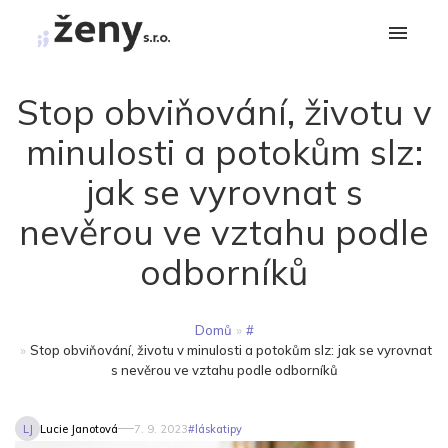
Stop obviňování, životu v
minulosti a potokům slz:
jak se vyrovnat s
nevěrou ve vztahu podle
odborníků
Domů
»
#
»
Stop obviňování, životu v minulosti a potokům slz: jak se vyrovnat
s nevěrou ve vztahu podle odborníků
LJ
Lucie Janotová
7. 9. 2023
#
láska
tipy