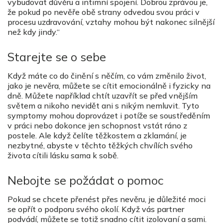
vybudovat důvěru a intimní spojení. Dobrou zprávou je,
že pokud po nevěře obě strany odvedou svou práci v
procesu uzdravování, vztahy mohou být nakonec silnější
než kdy jindy.“
Starejte se o sebe
Když máte co do činění s něčím, co vám změnilo život,
jako je nevěra, můžete se cítit emocionálně i fyzicky na
dně. Můžete například chtít uzavřít se před vnějším
světem a nikoho nevidět ani s nikým nemluvit. Tyto
symptomy mohou doprovázet i potíže se soustředěním
v práci nebo dokonce jen schopnost vstát ráno z
postele. Ale když čelíte těžkostem a zklamání, je
nezbytné, abyste v těchto těžkých chvílích svého
života cítili lásku sama k sobě.
Nebojte se požádat o pomoc
Pokud se chcete přenést přes nevěru, je důležité moci
se opřít o podporu svého okolí. Když vás partner
podvádí, můžete se totiž snadno cítit izolovaní a sami.