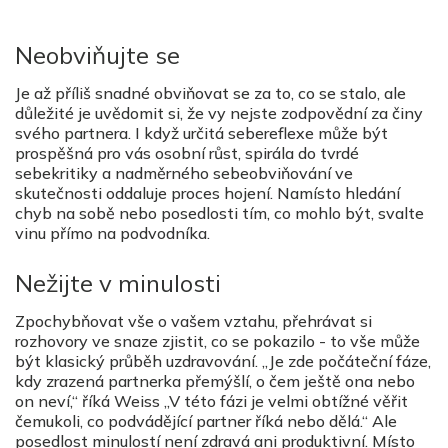
Neobviňujte se
Je až příliš snadné obviňovat se za to, co se stalo, ale
důležité je uvědomit si, že vy nejste zodpovědní za činy
svého partnera. I když určitá sebereflexe může být
prospěšná pro vás osobní růst, spirála do tvrdé
sebekritiky a nadměrného sebeobviňování ve
skutečnosti oddaluje proces hojení. Namísto hledání
chyb na sobě nebo posedlosti tím, co mohlo být, svalte
vinu přímo na podvodníka.
Nežijte v minulosti
Zpochybňovat vše o vašem vztahu, přehrávat si
rozhovory ve snaze zjistit, co se pokazilo - to vše může
být klasický průběh uzdravování. „Je zde počáteční fáze,
kdy zrazená partnerka přemýšlí, o čem ještě ona nebo
on neví,“ říká Weiss „V této fázi je velmi obtížné věřit
čemukoli, co podvádějící partner říká nebo dělá.“ Ale
posedlost minulostí není zdravá ani produktivní. Místo