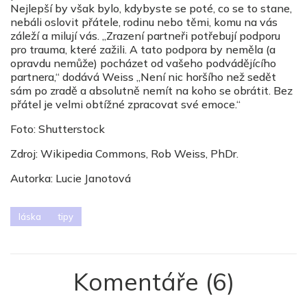
Nejlepší by však bylo, kdybyste se poté, co se to stane,
nebáli oslovit přátele, rodinu nebo těmi, komu na vás
záleží a milují vás. „Zrazení partneři potřebují podporu
pro trauma, které zažili. A tato podpora by neměla (a
opravdu nemůže) pocházet od vašeho podvádějícího
partnera,“ dodává Weiss „Není nic horšího než sedět
sám po zradě a absolutně nemít na koho se obrátit. Bez
přátel je velmi obtížné zpracovat své emoce.“
Foto: Shutterstock
Zdroj: Wikipedia Commons, Rob Weiss, PhDr.
Autorka: Lucie Janotová
láska
tipy
Komentáře
(6)