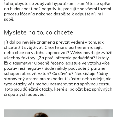
toho, abyste se zabývali hypotézami, zaměřte se spíše
na budoucnost než negativitu, pracujte se všemi fázemi
procesu léčení a nakonec dospějte k odpuštění jim i
sobě.
Myslete na to, co chcete
Jít dal po nevěře znamená převzít vedení v tom, jak
chcete žít svůj život. Chcete se s partnerem rozejít,
nebo chce na vztahu zapracovat? Weiss navrhuje zvážit
všechny faktory: „Za prvé, přestalo podvádění? Ustaly
lži a tajemství? Obecně řečeno, existuje ve vztahu více
pozitiv než negativ? Bude někdy podváděný partner
schopen obnovit vztah? Co důvěra? Neexistuje žádný
stanovený vzorec pro rozhodnutí zůstat nebo odejít, ale
tyto otázky vás mohou nasměrovat na správnou cestu.
Toto jsou důležité otázky, které si položit bez správných
či špatných odpovědí.