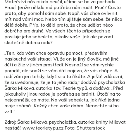
Mateřství nás nikdo neučil, učíme se ho za pochodu.
Praxí. Jenže někdo má potřebu nám radit. Proč? Často
proto, aby pomohl sám sobě. Např. vás chce ovlivnit,
mít nad vámi moc. Nebo tím ujišťuje sám sebe, že něco
dělá dobře. Příp. to dělá proto, že chce udělat něco
dobrého pro druhé. Ve všech těchto případech se
posiluje jeho sebeúcta, nikoliv vaše. Jak ale poznat
skutečně dobrou radu?
„Ten, kdo vám chce opravdu pomoct, především
naslouchá vaší situaci. Ví, že on je jiný člověk, má jiné
děti a žije v jiném prostředí. Nesnaží se vám rychle
poradit, ale snaží se vám dát najevo, že vás chápe. A
radí vám jen tehdy, když si o to říkáte. A ještě zdůrazní,
že si uvědomuje, že je to jeho rada,“ dodává psycholožka
Šárka Miková, autorka tzv. Teorie typů, a dodává: „Před
jakoukoliv jinou radou je potřeba se bránit. Útočí na to
nejcennější, co máte. Na vaši sebeúctu. Jak říká jedna
moje známá: ‚Každý chce vaše dobro. Nenechte si ho
vzít."
Zdroj: Šárka Miková, psycholožka, autorka knihy Milovat
nestačí; www.teorietypu.cz Foto: Shutterstock