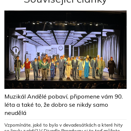
M
Muzikál Andělé pobaví, připomene vám 90.
n
léta a také to, že dobro se nikdy samo
neudělá
J
ž
Vzpomínáte, jaké to bylo v devadesátkách a které hity
u
se linuly z rádií? V Divadle Broadway si to teď můžete