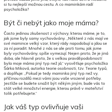
si tu nejlepší možnou cestu. A co maminkám radí
psycholožka?
Být či nebýt jako moje máma?
Často jedinou zkušenost z výchovy, kterou máme, je to,
jak jsme byly samy vychovávány. „Některé z nás mají ve
své mamince velký vzor, který rády napodobují a jdou se
za ní poradit. Mnohé z nás se ale proti tomu, jak jsme
byly vychovávány, spíše vymezují. Nejen proto, že je jiná
doba, ale hlavně proto, že s velkou pravděpodobností
byla moje máma jiný typ než já,“ vysvětluje psycholožka
Šárka Miková, autorka teorie osobnosti, tzv. Teorie typů,
a doplňuje: „Pokud je tedy maminka jiný typ než vy,
příčinou rozdílů mezi vámi jsou vaše vrozené potřeby.
Jestliže se budete snažit být někým jiným, bude vás to
stát velké množství energie, kterou právě v mateřství
tolik potřebujete.“
Jak váš typ ovlivňuje vaši