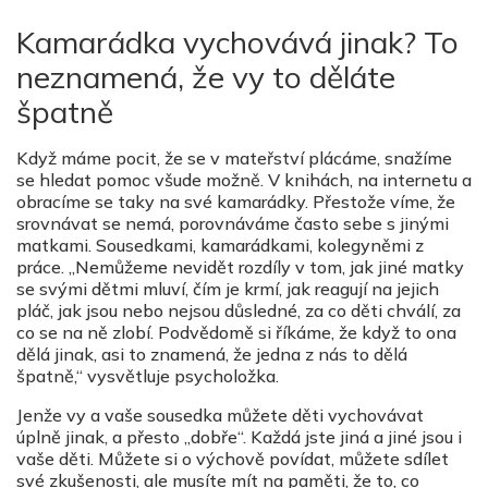
Kamarádka vychovává jinak? To
neznamená, že vy to děláte
špatně
Když máme pocit, že se v mateřství plácáme, snažíme
se hledat pomoc všude možně. V knihách, na internetu a
obracíme se taky na své kamarádky. Přestože víme, že
srovnávat se nemá, porovnáváme často sebe s jinými
matkami. Sousedkami, kamarádkami, kolegyněmi z
práce. „Nemůžeme nevidět rozdíly v tom, jak jiné matky
se svými dětmi mluví, čím je krmí, jak reagují na jejich
pláč, jak jsou nebo nejsou důsledné, za co děti chválí, za
co se na ně zlobí. Podvědomě si říkáme, že když to ona
dělá jinak, asi to znamená, že jedna z nás to dělá
špatně,“ vysvětluje psycholožka.
Jenže vy a vaše sousedka můžete děti vychovávat
úplně jinak, a přesto „dobře“. Každá jste jiná a jiné jsou i
vaše děti. Můžete si o výchově povídat, můžete sdílet
své zkušenosti, ale musíte mít na paměti, že to, co