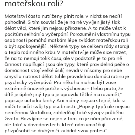
mateřskou roli?
Mateřství často nutí ženy plnit role, v nichž se necítí
pohodlně. S tím souvisí, že je na ně vyvíjen jistý tlak
dělat věci, které jim nejsou přirozené. A to může vést k
pocitům selhání a vyčerpání. Porozumění vlastnímu typu
osobnosti pomáhá matkám lépe zvládat mateřskou roli
a být spokojenější. ​„Některé typy se celkem rády starají
o teplo rodinného krbu. V mateřství je může sice mrzet,
že na to nemají tolik času, ale v podstatě je to pro ně
činnost naplňující. Jsou ale typy, které pravidelná péče o
domácnost stojí velké úsilí, nevidí v ní samy pro sebe
smysl a nutnost dělat tuhle pravidelnou domácí rutinu je
psychicky vyčerpává. Pro někoho mohou být zase
extrémně únavné potíže s výchovou – třeba proto, že
dítě je úplně jiný typ a je opravdu těžké mu rozumět,“
popisuje autorka knihy Ani mámy nejsou stejné, kde si
můžete určit svůj typ osobnosti. „Popisy typů ale nejsou
neměnnou škatulkou, zohledňují také vývoj v průběhu
života. Rozvíjíme se nejen v tom, co je nám přirozené,
ale také v dovednostech, které nám umožňují
přizpůsobit se druhým či zvládat svou profesi.“