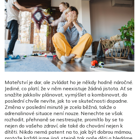
Mateřství je dar, ale zvládat ho je někdy hodně náročné.
Jediné, co platí, že v něm neexistuje žádná jistota. Ať se
snažíte jakkoliv plánovat, vymýšlet a kombinovat, do
poslední chvíle nevíte, jak to ve skutečnosti dopadne.
Změna v poslední minutě je zcela běžná, takže o
adrenalinové situace není nouze. Nenechte se však
rozhodit, přehnaně se nestresujte, promítlo by se to
nejen do vašeho zdraví, ale také do chování nejen k
dítěti. Nikdo nemá patent na to, jak být dobrou mámou,
protože každá jsme jiná, stejně tak naše děti a hledáme