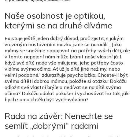
Naše osobnost je optikou,
kterými se na druhé díváme
Existuje ještě jeden dobrý důvod, proč zjistit, s jakým
vrozeným nastavením mozku jsme se narodili. „Jako
mámy se snažíme napojovat na potřeby svých dětí, ale
v tomto napojení nám může bránit naše vlastní já. I
když své dítě nade vše milujeme, jeho potřeby často
vidíme svýma očima. Ať už je dítě jiné než my, nebo
velmi podobné,“ zdůrazňuje psycholožka. Chcete-li být
svému dítěti dobrou mámou, položte si otázku: Dokážu
odložit své vlastní brýle a nedívat se na dítě svýma
očima? Dokážu odolat pokušení vychovávat ho tak, jak
bych sama chtěla být vychovávána?
Rada na závěr: Nenechte se
semlít „dobrými“ radami