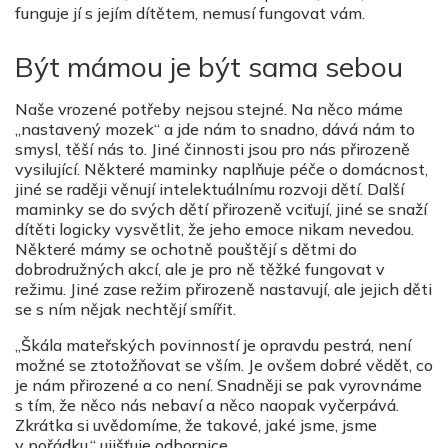
funguje jí s jejím dítětem, nemusí fungovat vám.
Být mámou je být sama sebou
Naše vrozené potřeby nejsou stejné. Na něco máme
„nastavený mozek“ a jde nám to snadno, dává nám to
smysl, těší nás to. Jiné činnosti jsou pro nás přirozeně
vysilující. Některé maminky naplňuje péče o domácnost,
jiné se raději věnují intelektuálnímu rozvoji dětí. Další
maminky se do svých dětí přirozeně vciťují, jiné se snaží
dítěti logicky vysvětlit, že jeho emoce nikam nevedou.
Některé mámy se ochotně pouštějí s dětmi do
dobrodružných akcí, ale je pro ně těžké fungovat v
režimu. Jiné zase režim přirozeně nastavují, ale jejich děti
se s ním nějak nechtějí smířit.
„Škála mateřských povinností je opravdu pestrá, není
možné se ztotožňovat se vším. Je ovšem dobré vědět, co
je nám přirozené a co není. Snadněji se pak vyrovnáme
s tím, že něco nás nebaví a něco naopak vyčerpává.
Zkrátka si uvědomíme, že takové, jaké jsme, jsme
v pořádku,“ ujišťuje odbornice.