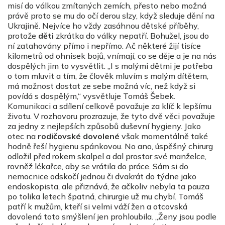
misí do válkou zmítaných zemích, přesto nebo možná
právě proto se mu do očí derou slzy, když sleduje dění na
Ukrajině. Nejvíce ho vždy zasáhnou dětské příběhy,
protože
děti
zkrátka do války nepatří. Bohužel, jsou do
ní zatahovány přímo i nepřímo. Ač některé žijí tisíce
kilometrů od ohnisek bojů, vnímají, co se děje a je na nás
dospělých jim to vysvětlit. „I s malými dětmi je potřeba
o tom mluvit a tím, že člověk mluvím s malým dítětem,
má možnost dostat ze sebe možná víc, než když si
povídá s dospělým,“ vysvětluje Tomáš Šebek.
Komunikaci a sdílení celkově považuje za klíč k lepšímu
životu. V rozhovoru prozrazuje, že tyto dvě věci považuje
za jedny z nejlepších způsobů duševní hygieny. Jako
otec na
rodičovské dovolené
však momentálně také
hodně řeší hygienu spánkovou. No ano, úspěšný chirurg
odložil před rokem skalpel a dal prostor své manželce,
rovněž lékařce, aby se vrátila do práce. Sám si do
nemocnice odskočí jednou či dvakrát do týdne jako
endoskopista, ale přiznává, že ačkoliv nebyla ta pauza
po tolika letech špatná, chirurgie už mu chybí. Tomáš
patří k mužům, kteří si velmi váží žen a otcovská
dovolená toto smýšlení jen prohloubila. „Ženy jsou podle