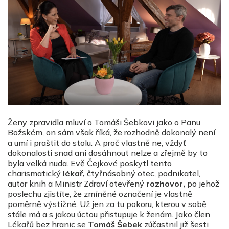
Ženy zpravidla mluví o Tomáši Šebkovi jako o Panu
Božském, on sám však říká, že rozhodně dokonalý není
a umí i praštit do stolu. A proč vlastně ne, vždyť
dokonalosti snad ani dosáhnout nelze a zřejmě by to
byla velká nuda. Evě Čejkové poskytl tento
charismatický
lékař,
čtyřnásobný otec, podnikatel,
autor knih a Ministr Zdraví otevřený
rozhovor,
po jehož
poslechu zjistíte, že zmíněné označení je vlastně
poměrně výstižné. Už jen za tu pokoru, kterou v sobě
stále má a s jakou úctou přistupuje k ženám. Jako člen
Lékařů bez hranic se
Tomáš Šebek
zúčastnil již šesti