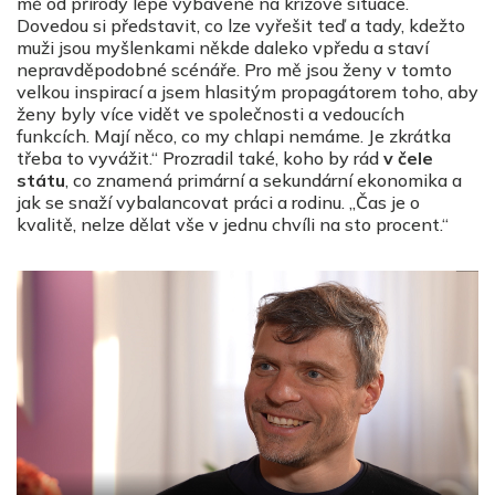
mě od přírody lépe vybavené na krizové situace.
Dovedou si představit, co lze vyřešit teď a tady, kdežto
muži jsou myšlenkami někde daleko vpředu a staví
nepravděpodobné scénáře. Pro mě jsou ženy v tomto
velkou inspirací a jsem hlasitým propagátorem toho, aby
ženy byly více vidět ve společnosti a vedoucích
funkcích. Mají něco, co my chlapi nemáme. Je zkrátka
třeba to vyvážit.“ Prozradil také, koho by rád
v čele
státu
, co znamená primární a sekundární ekonomika a
jak se snaží vybalancovat práci a rodinu. „Čas je o
kvalitě, nelze dělat vše v jednu chvíli na sto procent.“