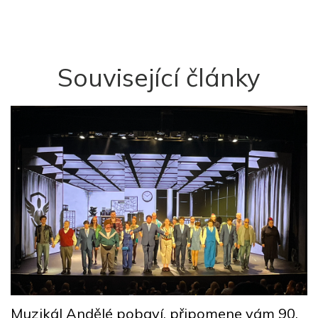
Související články
M
Muzikál Andělé pobaví, připomene vám 90.