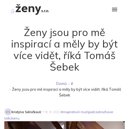
Ženy jsou pro mě
inspirací a měly by být
více vidět, říká Tomáš
Šebek
Domů
»
#
»
Ženy jsou pro mě inspirací a měly by být více vidět, říká Tomáš
Šebek
KS
Kristýna Solničková
8. 9. 2022
#
inspirativní muži
podcast
rozhovor
talkzlomu