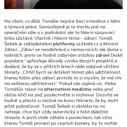
Na všem, co dělá, Tomáše nejvíce baví interakce s lidmi
a týmová práce. Samozřejmě je to trochu jiné na
operačním sále a v podnikání, ale ta hlavní spojovací
linka zůstává. Vlastně i hlavní téma – zdraví. Tomáš
Šebek je zakladatelem
platformy
uLékaře.cz a Ministr
Zdraví. „Zdraví se neodehrává v nemocnicích, ale doma v
rodinách, proto se hodně zabývám otázkou
zdraví
české
populace,“ upřesňuje důvody vzniku daných projektů a
dodává, že by se v příštích letech ráda zabýval většími
tématy. „Chtěl bych se dotýkat témat jako udržitelnost,
kterou řeším přes zdraví, protože to si myslím, že má vliv
na veškerou udržitelnost.“ Pokud vás zajímá víc, třeba
Tomášův názor na
alternativní medicínu
nebo proč
občas křičí na zeď, poslechněte si rozhovor. Dozvíte se
hodně a přesto si možná na konci řeknete, že by mohl
ještě pokračovat. Tomáš Šebek si zkrátka na nic
nehraje, chce být vždy autentický a řešit důležitá
témata. A jestli stále váháte s poslechem, tak věta,
kterou Tomáš pronesl po vypnutí kamery, by to mohla