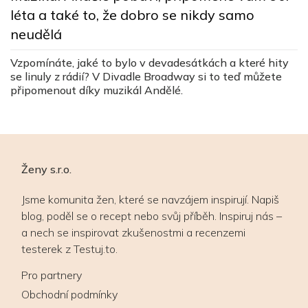
n
léta a také to, že dobro se nikdy samo
neudělá
J
ž
Vzpomínáte, jaké to bylo v devadesátkách a které hity
u
se linuly z rádií? V Divadle Broadway si to teď můžete
připomenout díky muzikál Andělé.
Ženy s.r.o.
Jsme komunita žen, které se navzájem inspirují. Napiš
blog, poděl se o recept nebo svůj příběh. Inspiruj nás –
a nech se inspirovat zkušenostmi a recenzemi
testerek z Testuj.to.
Pro partnery
Obchodní podmínky