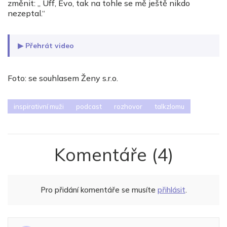
změnit: „ Uff, Evo, tak na tohle se mě ještě nikdo
nezeptal.“
▶ Přehrát video
Foto: se souhlasem Ženy s.r.o.
inspirativní muži
podcast
rozhovor
talkzlomu
Komentáře
(4)
Pro přidání komentáře se musíte
přihlásit
.