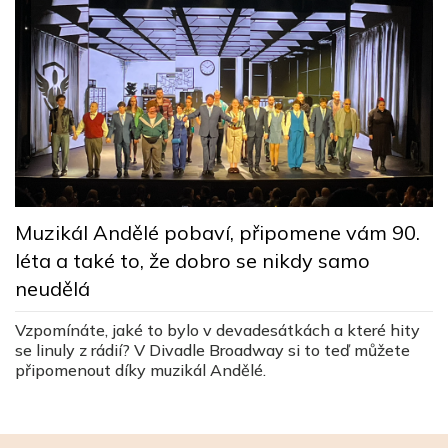
M
Muzikál Andělé pobaví, připomene vám 90.
n
léta a také to, že dobro se nikdy samo
neudělá
J
ž
Vzpomínáte, jaké to bylo v devadesátkách a které hity
u
se linuly z rádií? V Divadle Broadway si to teď můžete
připomenout díky muzikál Andělé.