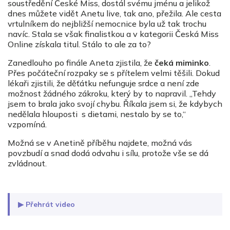
soustředění České Miss, dostál svému jménu a jelikož
dnes můžete vidět Anetu live, tak ano, přežila. Ale cesta
vrtulníkem do nejbližší nemocnice byla už tak trochu
navíc. Stala se však finalistkou a v kategorii Česká Miss
Online získala titul. Stálo to ale za to?
Zanedlouho po finále Aneta zjistila, že
čeká miminko
.
Přes počáteční rozpaky se s přítelem velmi těšili. Dokud
lékaři zjistili, že děťátku nefunguje srdce a není zde
možnost žádného zákroku, který by to napravil. „Tehdy
jsem to brala jako svojí chybu. Říkala jsem si, že kdybych
nedělala hlouposti s dietami, nestalo by se to,“
vzpomíná.
Možná se v Anetině příběhu najdete, možná vás
povzbudí a snad dodá odvahu i sílu, protože vše se dá
zvládnout.
▶ Přehrát video