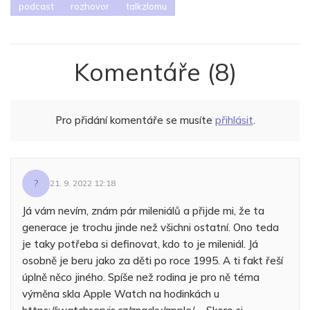
podcast
rozhovor
talkzlomu
Komentáře
(8)
Pro přidání komentáře se musíte
přihlásit
.
?
21. 9. 2022 12:18
Já vám nevím, znám pár mileniálů a přijde mi, že ta
generace je trochu jinde než všichni ostatní. Ono teda
je taky potřeba si definovat, kdo to je mileniál. Já
osobně je beru jako za děti po roce 1995. A ti fakt řeší
úplně něco jiného. Spíše než rodina je pro ně téma
výměna skla Apple Watch na hodinkách u