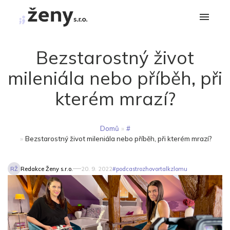
Bezstarostný život
mileniála nebo příběh, při
kterém mrazí?
Domů
»
#
»
Bezstarostný život mileniála nebo příběh, při kterém mrazí?
RŽ
Redakce Ženy s.r.o.
20. 9. 2022
#
podcast
rozhovor
talkzlomu