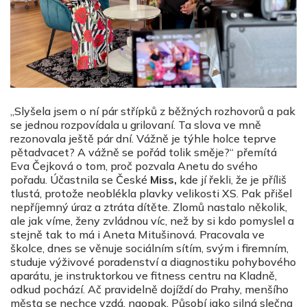
„Slyšela jsem o ní pár střípků z běžných rozhovorů a pak
se jednou rozpovídala u grilovaní. Ta slova ve mně
rezonovala ještě pár dní. Vážně je týhle holce teprve
pětadvacet? A vážně se pořád tolik směje?“ přemítá
Eva Čejková o tom, proč pozvala Anetu do svého
pořadu. Účastnila se České
Miss,
kde jí řekli, že je příliš
tlustá, protože neoblékla plavky velikosti XS. Pak přišel
nepříjemný úraz a ztráta dítěte. Zlomů nastalo několik,
ale jak víme, ženy zvládnou víc, než by si kdo pomyslel a
stejně tak to má i Aneta Mitušinová. Pracovala ve
školce, dnes se věnuje sociálním sítím, svým i firemním,
studuje výživové poradenství a diagnostiku pohybového
aparátu, je instruktorkou ve fitness centru na Kladně,
odkud pochází. Ač pravidelně dojíždí do Prahy, menšího
města se nechce vzdá, naopak. Působí jako silná slečna