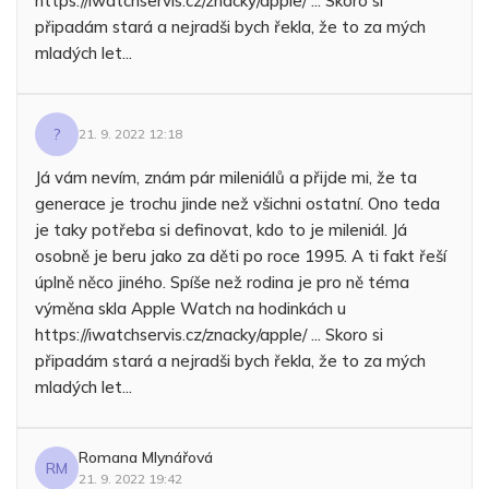
https://iwatchservis.cz/znacky/apple/ ... Skoro si
připadám stará a nejradši bych řekla, že to za mých
mladých let...
?
21. 9. 2022 12:18
Já vám nevím, znám pár mileniálů a přijde mi, že ta
generace je trochu jinde než všichni ostatní. Ono teda
je taky potřeba si definovat, kdo to je mileniál. Já
osobně je beru jako za děti po roce 1995. A ti fakt řeší
úplně něco jiného. Spíše než rodina je pro ně téma
výměna skla Apple Watch na hodinkách u
https://iwatchservis.cz/znacky/apple/ ... Skoro si
připadám stará a nejradši bych řekla, že to za mých
mladých let...
Romana Mlynářová
RM
21. 9. 2022 19:42