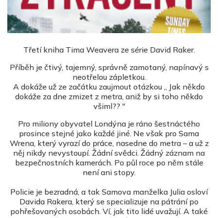
Třetí kniha Tima Weavera ze série David Raker.
Příběh je čtivý, tajemný, správně zamotaný, napínavý s
neotřelou zápletkou.
A dokáže už ze začátku zaujmout otázkou ,, Jak někdo
dokáže za dne zmizet z metra, aniž by si toho někdo
všiml?? "
Pro miliony obyvatel Londýna je ráno šestnáctého
prosince stejné jako každé jiné. Ne však pro Sama
Wrena, který vyrazí do práce, nasedne do metra – a už z
něj nikdy nevystoupí. Žádní svědci. Žádný záznam na
bezpečnostních kamerách. Po půl roce po něm stále
není ani stopy.
Policie je bezradná, a tak Samova manželka Julia oslov
í
Davida Rakera, který se specializuje na pátrání po
pohřešovaných osobách. Ví, jak tito lidé uvažují. A také