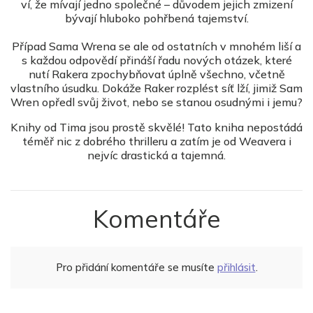
ví, že mívají jedno společné – důvodem jejich zmizení
bývají hluboko pohřbená tajemství.
Případ Sama Wrena se ale od ostatních v mnohém liší a
s každou odpovědí přináší řadu nových otázek, které
nutí Rakera zpochybňovat úplně všechno, včetně
vlastního úsudku. Dokáže Raker rozplést síť lží, jimiž Sam
Wren opředl svůj život, nebo se stanou osudnými i jemu?
Knihy od Tima jsou prostě skvělé! Tato kniha nepostádá
téměř nic z dobrého thrilleru a zatím je od Weavera i
nejvíc drastická a tajemná.
Komentáře
Pro přidání komentáře se musíte
přihlásit
.