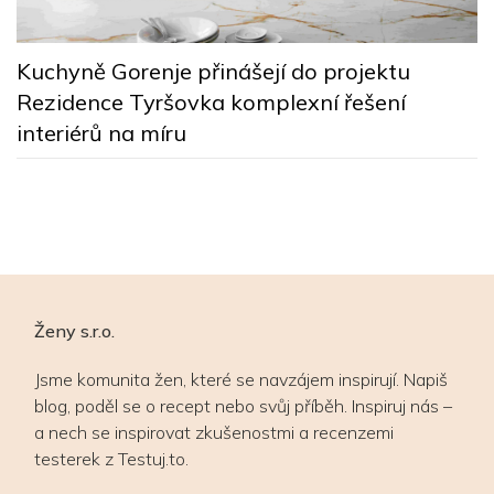
ě
Č
Kuchyně Gorenje přinášejí do projektu
n
Rezidence Tyršovka komplexní řešení
r
interiérů na míru
Č
g
p
Ženy s.r.o.
Jsme komunita žen, které se navzájem inspirují. Napiš
blog, poděl se o recept nebo svůj příběh. Inspiruj nás –
a nech se inspirovat zkušenostmi a recenzemi
testerek z Testuj.to.