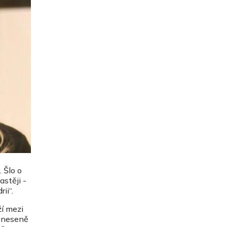
 Šlo o
stěji -
ii“.
ží mezi
řeneseně