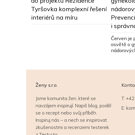
gynekol
do projektu Rezidence
chalupu
nádorov
Tyršovka komplexní řešení
ím škodám?
Prevencí
interiérů na míru
i správn
Červen je 
osvětě o 
nádorových
pohled za
dělohy.
Ženy s.r.o.
Konta
Jsme komunita žen, které se
T:
+42
navzájem inspirují. Napiš blog, poděl
E:
kom
se o recept nebo svůj příběh.
Inspiruj nás – a nech se inspirovat
zkušenostmi a recenzemi testerek
z Testuj.to.