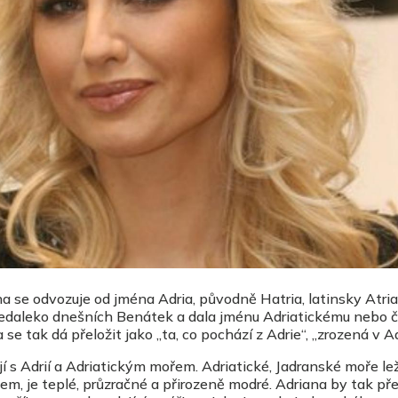
 se odvozuje od jména Adria, původně Hatria, latinsky Atria.
nedaleko dnešních Benátek a dala jménu Adriatickému nebo ča
e tak dá přeložit jako „ta, co pochází z Adrie“, „zrozená v Adr
í s Adrií a Adriatickým mořem. Adriatické, Jadranské moře le
vem, je teplé, průzračné a přirozeně modré. Adriana by tak p