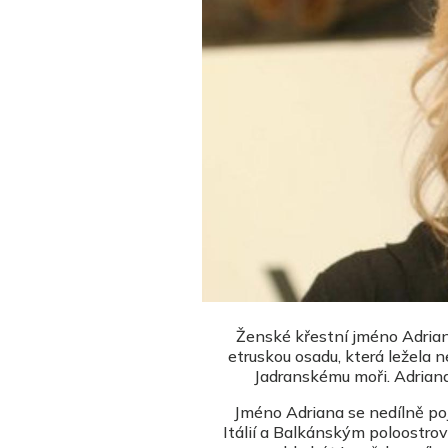
Ženské křestní jméno Adriana
etruskou osadu, která ležela 
Jadranskému moři. Adriana s
Jméno Adriana se nedílně poj
Itálií a Balkánským poloostro