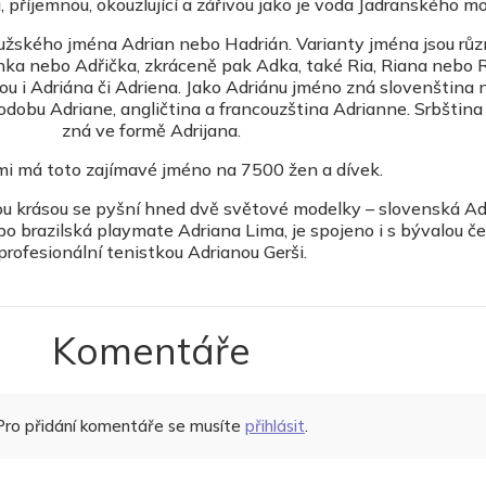
, příjemnou, okouzlující a zářivou jako je voda Jadranského mo
žského jména Adrian nebo Hadrián. Varianty jména jsou růz
nka nebo Adřička, zkráceně pak Adka, také Ria, Riana nebo 
u i Adriána či Adriena. Jako Adriánu jméno zná slovenština
dobu Adriane, angličtina a francouzština Adrianne. Srbštin
zná ve formě Adrijana.
mi má toto zajímavé jméno na 7500 žen a dívek.
u krásou se pyšní hned dvě světové modelky – slovenská Ad
 brazilská playmate Adriana Lima, je spojeno i s bývalou č
profesionální tenistkou Adrianou Gerši.
Komentáře
Pro přidání komentáře se musíte
přihlásit
.