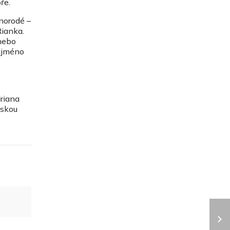
ře.
norodé –
Rianka.
 nebo
a jméno
riana
eskou