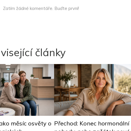
Zatím žádné komentáře. Buďte první!
visející články
ako měsíc osvěty o
Přechod: Konec hormonální