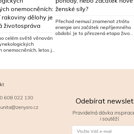
ogických
pohody, nebo začátek nové
ých onemocněních:
ženské síly?
 rakoviny dělohy je
Přechod nemusí znamenat ztrátu
á životospráva
energie ani začátek nepříjemného
období. Je to přirozená etapa život
po celém světě věnován
ženy, během které se mění nejen
gynekologických
hormony, ale často i vztah k
 onemocněních, letos je
vlastnímu tělu a potřebám. Jaké
měřen na rakovinu
jsou jednotlivé fáze přechodu, proč
se objevují typické příznaky a jak
na toto období nahlíží tradiční
čínská medicína?
kt
0 608 022 130
Odebírat newslet
unita@zenysro.cz
Pravidelná dávka inspirace
i soutěží.