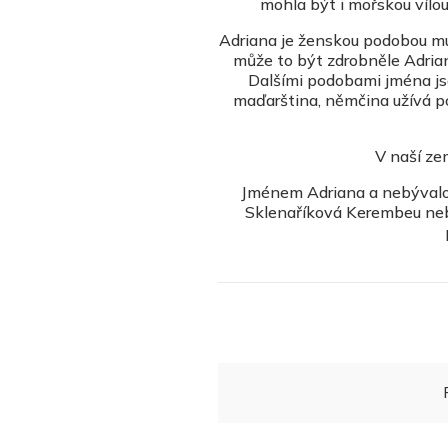
mohla být i mořskou vílou
Adriana je ženskou podobou mu
může to být zdrobněle Adria
Dalšími podobami jména jso
maďarština, němčina užívá po
V naší ze
Jménem Adriana a nebývalo
Sklenaříková Kerembeu nebo