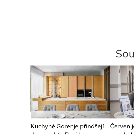
Sou
ebo
Červen j
Kuchyně Gorenje přinášejí
právně