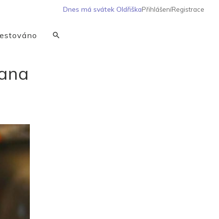
Dnes má svátek
Oldřiška
Přihlášení
Registrace
estováno
iana