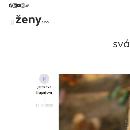
svá
JK
Jaroslava
Korpášová
15. 6. 2020