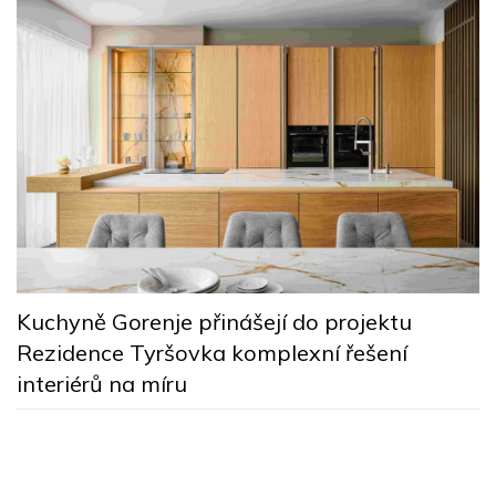
ě
Č
Kuchyně Gorenje přinášejí do projektu
n
Rezidence Tyršovka komplexní řešení
r
interiérů na míru
Č
g
p