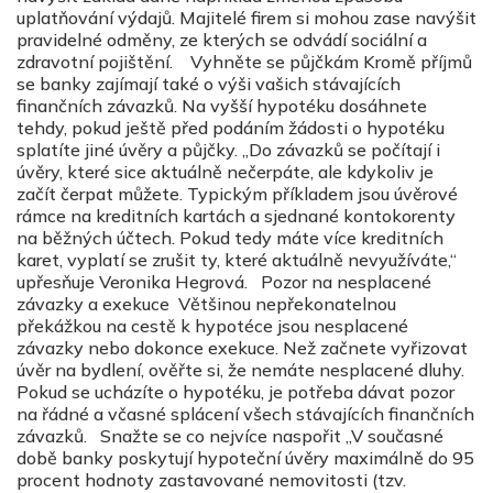
uplatňování výdajů. Majitelé firem si mohou zase navýšit
pravidelné odměny, ze kterých se odvádí sociální a
zdravotní pojištění. Vyhněte se půjčkám Kromě příjmů
se banky zajímají také o výši vašich stávajících
finančních závazků. Na vyšší hypotéku dosáhnete
tehdy, pokud ještě před podáním žádosti o hypotéku
splatíte jiné úvěry a půjčky. „Do závazků se počítají i
úvěry, které sice aktuálně nečerpáte, ale kdykoliv je
začít čerpat můžete. Typickým příkladem jsou úvěrové
rámce na kreditních kartách a sjednané kontokorenty
na běžných účtech. Pokud tedy máte více kreditních
karet, vyplatí se zrušit ty, které aktuálně nevyužíváte,“
upřesňuje Veronika Hegrová. Pozor na nesplacené
závazky a exekuce Většinou nepřekonatelnou
překážkou na cestě k hypotéce jsou nesplacené
závazky nebo dokonce exekuce. Než začnete vyřizovat
úvěr na bydlení, ověřte si, že nemáte nesplacené dluhy.
Pokud se ucházíte o hypotéku, je potřeba dávat pozor
na řádné a včasné splácení všech stávajících finančních
závazků. Snažte se co nejvíce naspořit „V současné
době banky poskytují hypoteční úvěry maximálně do 95
procent hodnoty zastavované nemovitosti (tzv.