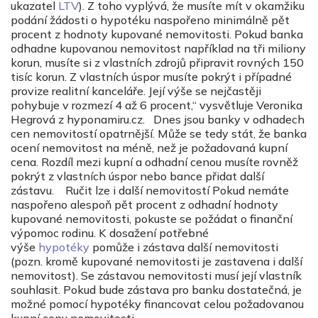
ukazatel
LTV
). Z toho vyplývá, že musíte mít v okamžiku
podání žádosti o hypotéku naspořeno minimálně pět
procent z hodnoty kupované nemovitosti. Pokud banka
odhadne kupovanou nemovitost například na tři miliony
korun, musíte si z vlastních zdrojů připravit rovných 150
tisíc korun. Z vlastních úspor musíte pokrýt i případné
provize realitní kanceláře. Její výše se nejčastěji
pohybuje v rozmezí 4 až 6 procent,“ vysvětluje Veronika
Hegrová z hyponamiru.cz. Dnes jsou banky v odhadech
cen nemovitostí opatrnější. Může se tedy stát, že banka
ocení nemovitost na méně, než je požadovaná kupní
cena. Rozdíl mezi kupní a odhadní cenou musíte rovněž
pokrýt z vlastních úspor nebo bance přidat další
zástavu. Ručit lze i další nemovitostí Pokud nemáte
naspořeno alespoň pět procent z odhadní hodnoty
kupované nemovitosti, pokuste se požádat o finanční
výpomoc rodinu. K dosažení potřebné
výše
hypotéky
pomůže i zástava další nemovitosti
(pozn. kromě kupované nemovitosti je zastavena i další
nemovitost). Se zástavou nemovitosti musí její vlastník
souhlasit. Pokud bude zástava pro banku dostatečná, je
možné pomocí hypotéky financovat celou požadovanou
kupní cenu nemovitosti.