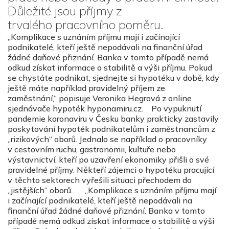
Důležité jsou příjmy z
trvalého pracovního poměru.
„Komplikace s uznáním příjmu mají i začínající
podnikatelé, kteří ještě nepodávali na finanční úřad
žádné daňové přiznání. Banka v tomto případě nemá
odkud získat informace o stabilitě a výši příjmu. Pokud
se chystáte podnikat, sjednejte si hypotéku v době, kdy
ještě máte například pravidelný příjem ze
zaměstnání,“ popisuje Veronika Hegrová z online
sjednávače hypoték hyponamiru.cz. Po vypuknutí
pandemie koronaviru v Česku banky prakticky zastavily
poskytování hypoték podnikatelům i zaměstnancům z
„rizikových“ oborů. Jednalo se například o pracovníky
v cestovním ruchu, gastronomii, kultuře nebo
výstavnictví, kteří po uzavření ekonomiky přišli o své
pravidelné příjmy. Někteří zájemci o hypotéku pracující
v těchto sektorech vyřešili situaci přechodem do
„jistějších“ oborů. „Komplikace s uznáním příjmu mají
i začínající podnikatelé, kteří ještě nepodávali na
finanční úřad žádné daňové přiznání. Banka v tomto
případě nemá odkud získat informace o stabilitě a výši