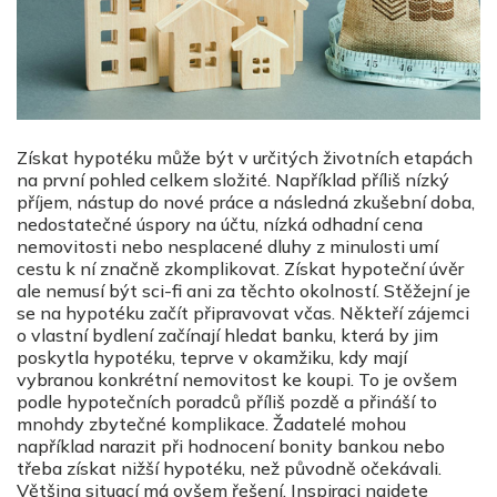
Získat hypotéku může být v určitých životních etapách
na první pohled celkem složité. Například příliš nízký
příjem, nástup do nové práce a následná zkušební doba,
nedostatečné úspory na účtu, nízká odhadní cena
nemovitosti nebo nesplacené dluhy z minulosti umí
cestu k ní značně zkomplikovat. Získat hypoteční úvěr
ale nemusí být sci-fi ani za těchto okolností. Stěžejní je
se na hypotéku začít připravovat včas. Někteří zájemci
o vlastní bydlení začínají hledat banku, která by jim
poskytla hypotéku, teprve v okamžiku, kdy mají
vybranou konkrétní nemovitost ke koupi. To je ovšem
podle hypotečních poradců příliš pozdě a přináší to
mnohdy zbytečné komplikace. Žadatelé mohou
například narazit při hodnocení bonity bankou nebo
třeba získat nižší hypotéku, než původně očekávali.
Většina situací má ovšem řešení. Inspiraci najdete