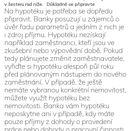
v šesteru rad níže. Důkladně se připravte
Na hypotéku je potřeba se dopředu
připravit. Banky posuzují u zájemců o
úvěr řadu parametrů a jedním z nich je
i zdroj příjmu. Hypotéku nezískají
například zaměstnanci, kteří jsou ve
zkušební nebo výpovědní době. Pokud
tedy plánujete změnit zaměstnavatele,
vyřiďte si hypotéku alespoň půl roku
před plánovaným nástupem do nového
zaměstnání. V případě, že ještě
nemáte vybranou konkrétní nemovitost,
můžete využít hypotéku bez
nemovitosti. Banka vám hypotéku
neposkytne ani v případě, kdy máte
pouze příjmy z dohody o provedení
práce nebo dohody o pracovní činnosti.