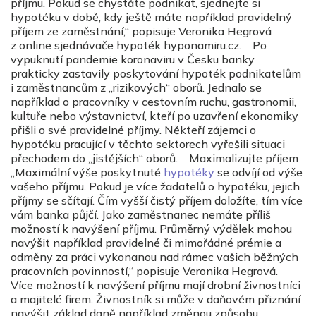
příjmu. Pokud se chystáte podnikat, sjednejte si
hypotéku v době, kdy ještě máte například pravidelný
příjem ze zaměstnání,“ popisuje Veronika Hegrová
z online sjednávače hypoték hyponamiru.cz. Po
vypuknutí pandemie koronaviru v Česku banky
prakticky zastavily poskytování hypoték podnikatelům
i zaměstnancům z „rizikových“ oborů. Jednalo se
například o pracovníky v cestovním ruchu, gastronomii,
kultuře nebo výstavnictví, kteří po uzavření ekonomiky
přišli o své pravidelné příjmy. Někteří zájemci o
hypotéku pracující v těchto sektorech vyřešili situaci
přechodem do „jistějších“ oborů. Maximalizujte příjem
„Maximální výše poskytnuté
hypotéky
se odvíjí od výše
vašeho příjmu. Pokud je více žadatelů o hypotéku, jejich
příjmy se sčítají. Čím vyšší čistý příjem doložíte, tím více
vám banka půjčí. Jako zaměstnanec nemáte příliš
možností k navýšení příjmu. Průměrný výdělek mohou
navýšit například pravidelné či mimořádné prémie a
odměny za práci vykonanou nad rámec vašich běžných
pracovních povinností,“ popisuje Veronika Hegrová.
Více možností k navýšení příjmu mají drobní živnostníci
a majitelé firem. Živnostník si může v daňovém přiznání
navýšit základ daně například změnou způsobu