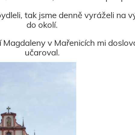
ydleli, tak jsme denně vyráželi na v
do okolí.
ří Magdaleny v Mařenicích mi doslov
učaroval.