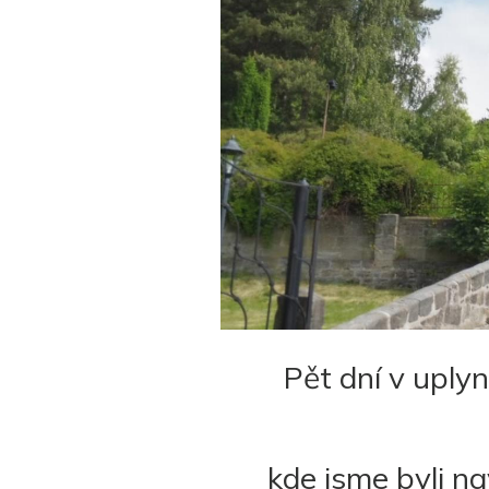
Pět dní v uply
kde jsme byli na