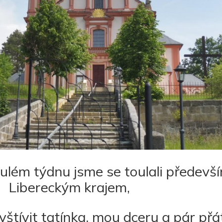
nulém týdnu jsme se toulali předevš
Libereckým krajem,
vštívit tatínka, mou dceru a pár přát