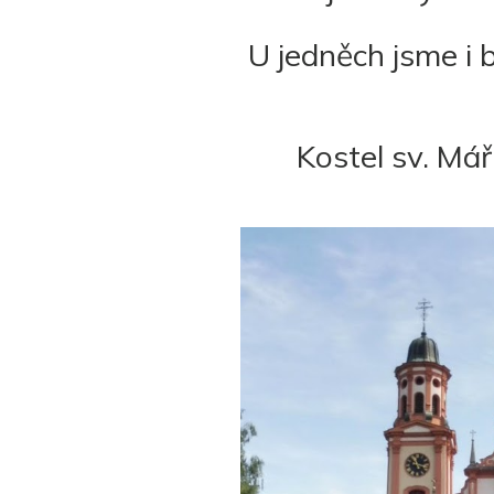
U jedněch jsme i b
Kostel sv. Má