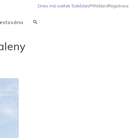
Dnes má svátek
Soběslav
Přihlášení
Registrace
estováno
aleny