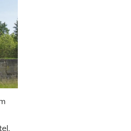
ím
el.