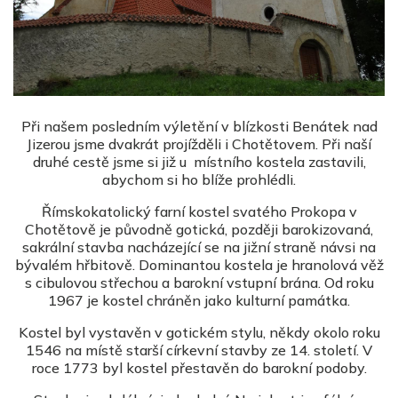
Při našem posledním výletění v blízkosti Benátek nad
Jizerou jsme dvakrát projížděli i Chotětovem. Při naší
druhé cestě jsme si již u místního kostela zastavili,
abychom si ho blíže prohlédli.
Římskokatolický farní kostel svatého Prokopa v
Chotětově je původně gotická, později barokizovaná,
sakrální stavba nacházející se na jižní straně návsi na
bývalém hřbitově. Dominantou kostela je hranolová věž
s cibulovou střechou a barokní vstupní brána. Od roku
1967 je kostel chráněn jako kulturní památka.
Kostel byl vystavěn v gotickém stylu, někdy okolo roku
1546 na místě starší církevní stavby ze 14. století. V
roce 1773 byl kostel přestavěn do barokní podoby.