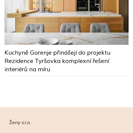
ě
Č
Kuchyně Gorenje přinášejí do projektu
n
Rezidence Tyršovka komplexní řešení
r
interiérů na míru
Č
g
p
Ženy s.r.o.