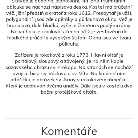
Stavba je obdélná, jednolodní. Na jeho triumfálním
oblouku se nachází nápisová deska. Kostel má průčelní
věž, jižní předsíň a oratoř z roku 1612.
Presbytář
je užší,
polygonální
. Jsou zde opěráky a půlkruhová okna. Věž je
hranolová, dole hladká, výše je členěna vpadlými rámy.
Na vrcholu je cibulová střecha. Věž je vestavěna do
hladkého průčelí s vysokým štítem. Okna jsou ve tvaru
půlkruhu.
Zařízení je rokokové z roku 1773. Hlavní oltář je
portálový, sloupový a zdvojený. Je na něm kopie
sázavského obrazu sv. Prokopa. Na stranách se nachází
dvojice bust sv. Václava a sv. Víta. Na kredenčním
oltáříčku je obrázek sv. Anny v rokokovém rámečku,
který je
adorován
dvěma anděly. Dále jsou v kostelu dva
boční protějškové oltáře.
Komentáře