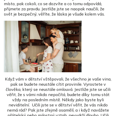
místo, pak cokoli, co se dozvíte a co tomu odpovídá,
přijmete za pravdu. Jestliže jste se naopak naučili, že
svět je bezpečný, věříte, že láska je všude kolem vás.
Když vám v dětství vštěpovali, že všechno je vaše vina,
pak se budete neustále cítit provinile. Vyrostete v
člověka, který se neustále omlouvá. Jestliže jste se učili
věřit, že s vámi nikdo nepočítá, budete díky tomu stát
vždy na posledním místě. Někdy jako byste byli
neviditelní. Učili jste se v dětství věřit, že vás nikdo
nemá rád? Pak jste zřejmě osamělí, a i když navážete
přátelský nebo milostný vztah, nevydrží dlouho. Učili