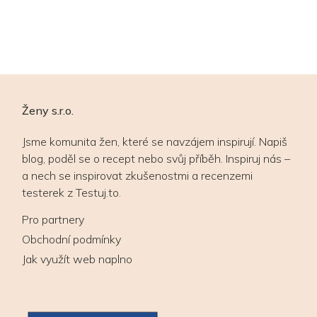
Č
g
p
Ženy s.r.o.
Jsme komunita žen, které se navzájem inspirují. Napiš
blog, poděl se o recept nebo svůj příběh. Inspiruj nás –
a nech se inspirovat zkušenostmi a recenzemi
testerek z Testuj.to.
Pro partnery
Obchodní podmínky
Jak využít web naplno