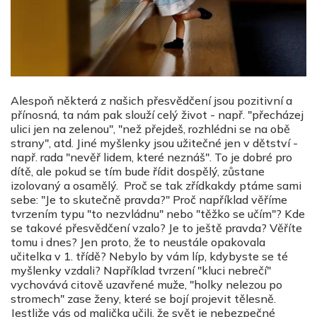
Alespoň některá z našich přesvědčení jsou pozitivní a
přínosná, ta nám pak slouží celý život - např. "přecházej
ulici jen na zelenou", "než přejdeš, rozhlédni se na obě
strany", atd. Jiné myšlenky jsou užitečné jen v dětství -
např. rada "nevěř lidem, které neznáš". To je dobré pro
dítě, ale pokud se tím bude řídit dospělý, zůstane
izolovaný a osamělý. Proč se tak zřídkakdy ptáme sami
sebe: "Je to skutečně pravda?" Proč například věříme
tvrzením typu "to nezvládnu" nebo "těžko se učím"? Kde
se takové přesvědčení vzalo? Je to ještě pravda? Věříte
tomu i dnes? Jen proto, že to neustále opakovala
učitelka v 1. třídě? Nebylo by vám líp, kdybyste se té
myšlenky vzdali? Například tvrzení "kluci nebrečí"
vychovává citově uzavřené muže, "holky nelezou po
stromech" zase ženy, které se bojí projevit tělesně.
Jestliže vás od malička učili, že svět je nebezpečné