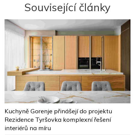
Související články
ě
Č
Kuchyně Gorenje přinášejí do projektu
n
Rezidence Tyršovka komplexní řešení
r
interiérů na míru