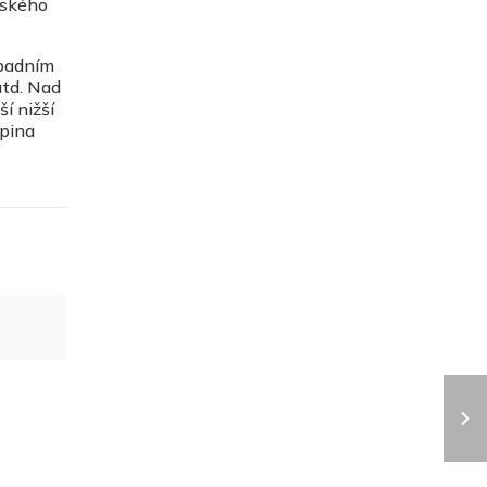
vského
ápadním
atd. Nad
í nižší
upina