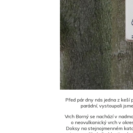
Před pár dny nás jedna z keší 
parádní, vystoupali jsm
Vrch Borný se nachází v nadmoř
o neovulkanický vrch v okre
Doksy na stejnojmenném kata