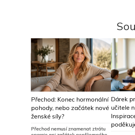
Sou
Dárek pr
c osvěty o
Přechod: Konec hormonální
učitele n
pohody, nebo začátek nové
Inspirac
ocněních:
ženské síly?
poděkuj
 dělohy je
Přechod nemusí znamenat ztrátu
správa
energie ani začátek nepříjemného