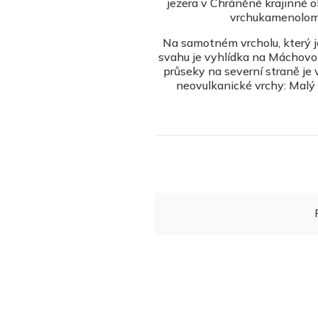
jezera v Chráněné krajinné 
vrchu
kamenolo
Na samotném vrcholu, který j
svahu je vyhlídka na Máchovo 
průseky na severní straně je 
neovulkanické vrchy: Malý B