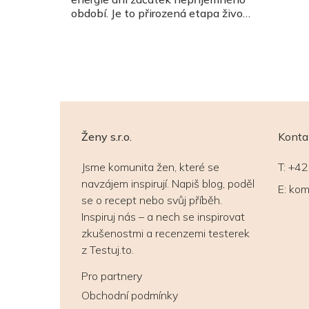
období. Je to přirozená etapa života
větě věnován
ženy, během které se mění nejen
kých
hormony, ale často i vztah k
ích, letos je
vlastnímu tělu a potřebám. Jaké
kovinu
jsou jednotlivé fáze přechodu, proč
se objevují typické příznaky a jak
na toto období nahlíží tradiční
čínská medicína?
Ženy s.r.o.
Konta
Jsme komunita žen, které se
T:
+42
navzájem inspirují. Napiš blog, poděl
E:
kom
se o recept nebo svůj příběh.
Inspiruj nás – a nech se inspirovat
zkušenostmi a recenzemi testerek
z Testuj.to.
Pro partnery
Obchodní podmínky