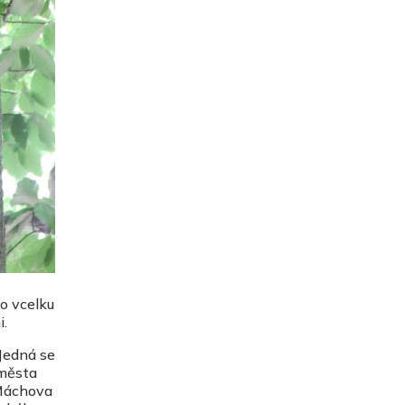
o vcelku
i.
 Jedná se
 města
 Máchova