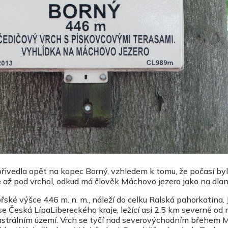
přivedla opět na kopec Borný, vzhledem k tomu, že počasí byl
e až pod vrchol, odkud má člověk Máchovo jezero jako na dlan
ské výšce 446 m. n. m., náleží do celku Ralská pahorkatina.
se Česká LípaLibereckého kraje, ležící asi 2,5 km severně od
strálním území. Vrch se tyčí nad severovýchodním břehem