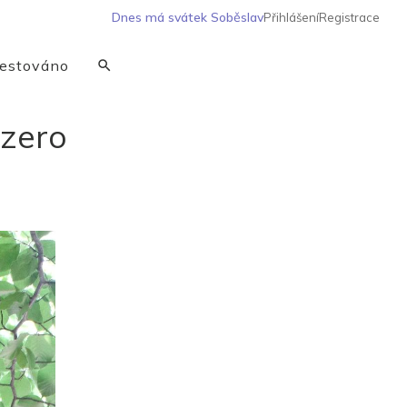
Dnes má svátek
Soběslav
Přihlášení
Registrace
estováno
ezero