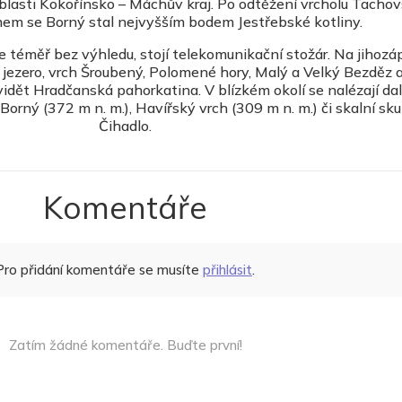
oblasti Kokořínsko – Máchův kraj. Po odtěžení vrcholu Tacho
mem
se Borný stal nejvyšším bodem Jestřebské kotliny.
e téměř bez výhledu, stojí telekomunikační stožár. Na jihoz
jezero, vrch Šroubený, Polomené hory, Malý a Velký Bezděz 
vidět Hradčanská pahorkatina. V blízkém okolí se nalézají dalš
orný (372 m n. m.), Havířský vrch (309 m n. m.) či skalní sk
Čihadlo.
Komentáře
Pro přidání komentáře se musíte
přihlásit
.
Zatím žádné komentáře. Buďte první!