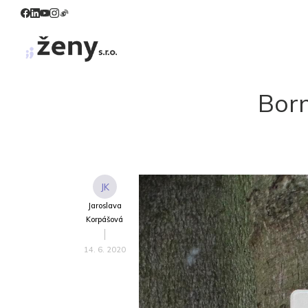
Born
JK
Jaroslava
Korpášová
14. 6. 2020