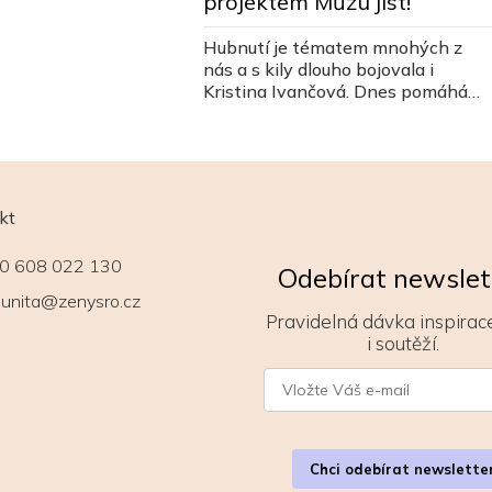
projektem Můžu jíst!
Hubnutí je tématem mnohých z
nás a s kily dlouho bojovala i
Kristina Ivančová. Dnes pomáhá
ženám najít zdravější vztah k jídlu i
k sobě.
kt
0 608 022 130
Odebírat newslet
unita@zenysro.cz
Pravidelná dávka inspirace
i soutěží.
Chci odebírat newslette